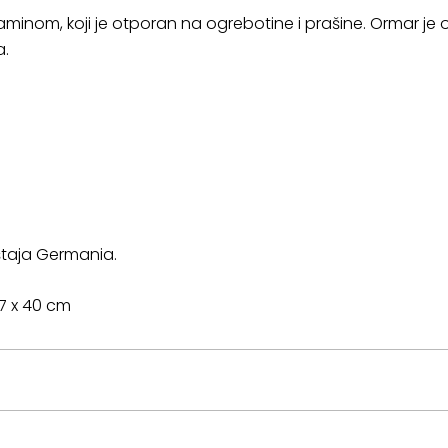
minom, koji je otporan na ogrebotine i prašine. Ormar je o
a.
taja Germania.
97 x 40 cm