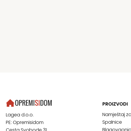
PROIZVODI
Namještaj z
Lagea d.o.o.
Spalnice
PE: Opremisidom
Blagovaoni
Cesta Svobode 31