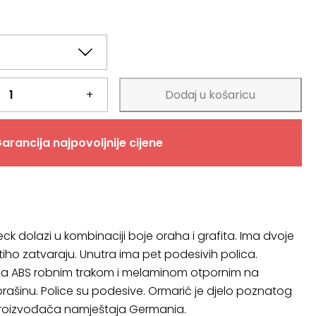
+
Dodaj u košaricu
arancija najpovoljnije cijene
ck dolazi u kombinaciji boje oraha i grafita. Ima dvoje
 tiho zatvaraju. Unutra ima pet podesivih polica.
 sa ABS robnim trakom i melaminom otpornim na
prašinu. Police su podesive. Ormarić je djelo poznatog
oizvođača namještaja Germania.