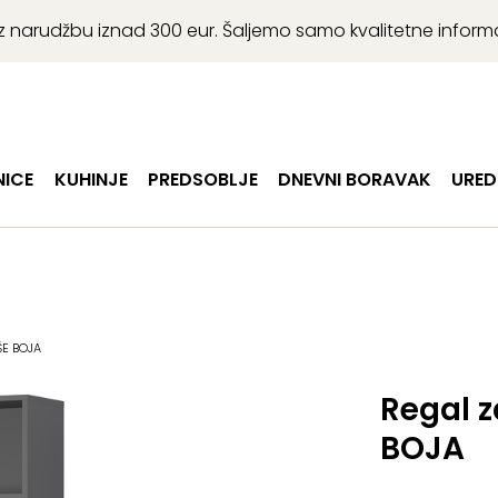
r uz narudžbu iznad 300 eur. Šaljemo samo kvalitetne infor
ICE
KUHINJE
PREDSOBLJE
DNEVNI BORAVAK
URED
ŠE BOJA
Regal z
BOJA