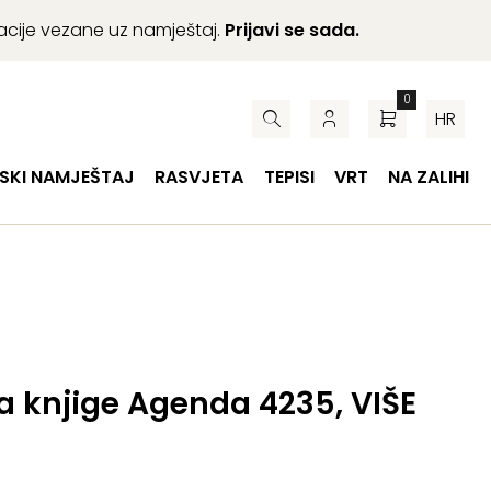
macije vezane uz namještaj.
Prijavi se sada.
0
HR
SKI NAMJEŠTAJ
RASVJETA
TEPISI
VRT
NA ZALIHI
a knjige Agenda 4235, VIŠE