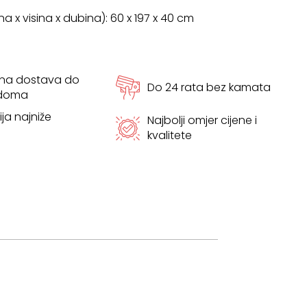
ina x visina x dubina): 60 x 197 x 40 cm
tna dostava do
Do 24 rata bez kamata
 doma
ja najniže
Najbolji omjer cijene i
kvalitete