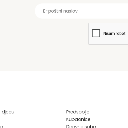
a djecu
Predsoblje
Kupaonice
ce
Dnevne sobe