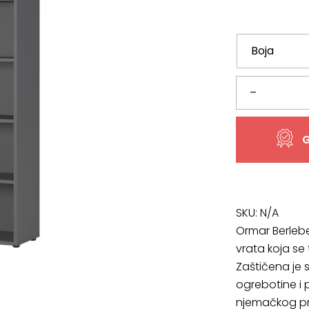
Regal
–
za
G
knjige
Agenda
4235,
SKU:
N/A
Ormar Berlebe
VIŠE
vrata koja se
Zaštičena je
BOJA
ogrebotine i 
količina
njemačkog pr