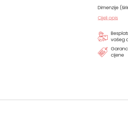
Dimenzije (šir
Cijeli opis
Bespla
vašeg
Garanci
cijene