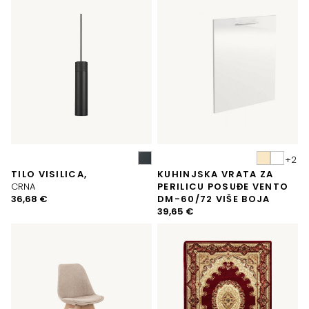
je:
97,34 €.
105,40 €.
99,13 €.
TILO VISILICA,
KUHINJSKA VRATA ZA
CRNA
PERILICU POSUĐE VENTO
36,68
€
DM-60/72 VIŠE BOJA
39,65
€