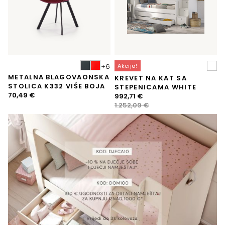
Akcija!
METALNA BLAGOVAONSKA
KREVET NA KAT SA
STOLICA K332 VIŠE BOJA
STEPENICAMA WHITE
70,49
€
Izvorna
Trenutna
992,71
€
cijena
cijena
1.252,09
€
bila
je:
je:
992,71 €.
1.252,09 €.