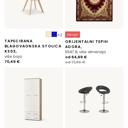
Akcija!
TAPECIRANA
ORIJENTALNI TEPIH
BLAGOVAONSKA STOLICA
ADORA,
K303,
5547 B, više dimenzija
više boja
Izvorna
Trenutna
od
64,69
€
70,49
€
cijena
cijena
od
71,86
€
bila
je:
je:
64,69 €.
71,86 €.