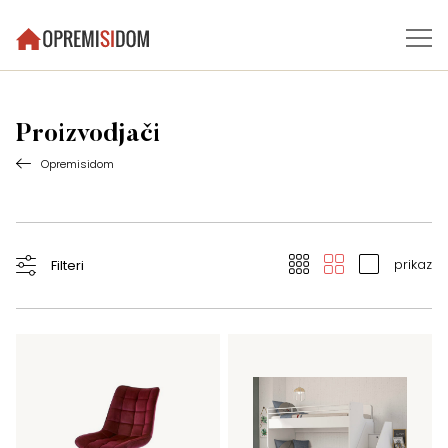
Proizvodjači
Opremisidom
prikaz
Filteri