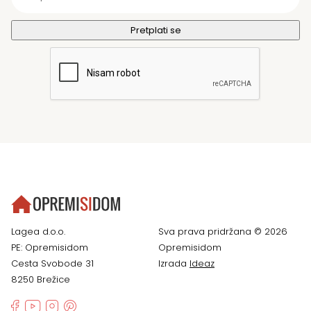
Lagea d.o.o.
Sva prava pridržana © 2026
PE: Opremisidom
Opremisidom
Cesta Svobode 31
Izrada
Ideaz
8250 Brežice