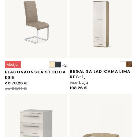
Akcija!
REGAL SA LADICAMA LIMA
BLAGOVAONSKA STOLICA
REG-1,
K85
više boja
Izvorna
Trenutna
od
78,26
€
198,26
€
cijena
cijena
od
85,91
€
bila
je:
je:
78,26 €.
85,91 €.