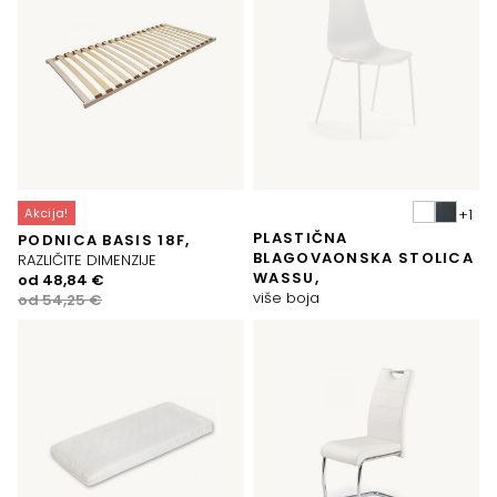
Akcija!
PLASTIČNA
PODNICA BASIS 18F,
BLAGOVAONSKA STOLICA
RAZLIČITE DIMENZIJE
WASSU,
Izvorna
Trenutna
od
48,84
€
više boja
cijena
cijena
od
54,25
€
bila
je:
je:
48,84 €.
54,25 €.