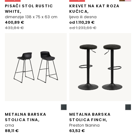
PISAČI STOL RUSTIC
KREVET NA KAT ROZA
WHITE,
KUĆICA,
dimenzije 138 x 75 x 63 cm
ljeva ili desna
Izvorna
Trenutna
Izvorna
Trenutna
400,89
€
od
1.110,29
€
cijena
cijena
cijena
cijena
433,84
€
od
1.233,66
€
bila
je:
bila
je:
je:
400,89 €.
je:
1.110,29 €.
433,84 €.
1.233,66 €.
METALNA BARSKA
METALNA BARSKA
STOLICA TINA,
STOLICA FINCH,
crna
Preston tkanina
88,11
€
63,52
€