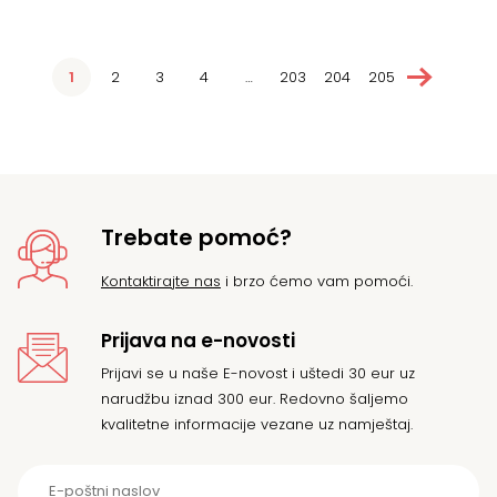
→
1
2
3
4
…
203
204
205
Trebate pomoć?
Kontaktirajte nas
i brzo ćemo vam pomoći.
Prijava na e-novosti
Prijavi se u naše E-novost i uštedi 30 eur uz
narudžbu iznad 300 eur. Redovno šaljemo
kvalitetne informacije vezane uz namještaj.