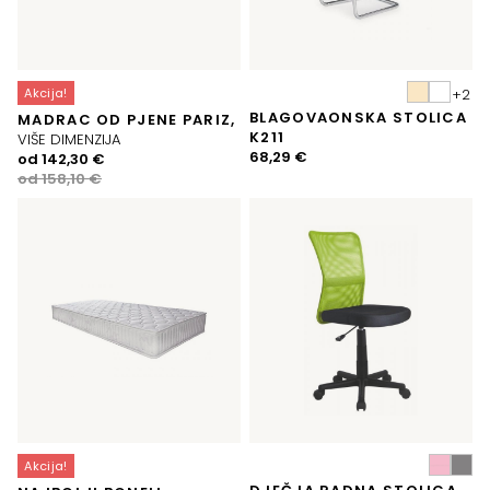
Akcija!
BLAGOVAONSKA STOLICA
MADRAC OD PJENE PARIZ,
K211
VIŠE DIMENZIJA
68,29
€
Izvorna
Trenutna
od
142,30
€
cijena
cijena
od
158,10
€
bila
je:
je:
142,30 €.
158,10 €.
Akcija!