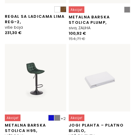
Akcija!
REGAL SA LADICAMA LIMA
METALNA BARSKA
REG-2,
STOLICA PLUMP,
više boja
siva, ZALIHA
231,30
€
Izvorna
Trenutna
100,92
€
cijena
cijena
154,71
€
bila
je:
je:
100,92 €.
154,71 €.
Akcija!
Akcija!
METALNA BARSKA
JOGI PLAHTA – PLATNO
STOLICA H95,
BIJELO,