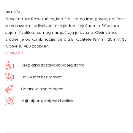
ljeva
SKU:
N/A
Krevet na kat Roza kućica, kao što i samo ime govori, oduševit
ili
će vas svojim jedinstvenim izgledom i nježnom ružičastom
bojom. Kvaliteta samog namještaja je izvrsna. Okvir za kat
desna
izrađen je od kombinacije iverala E1 kvalitete 18mm i 25mm. Svi
rubovi su ABS zaobljeni.
količina
Cijeli opis
Besplatna dostava do vašeg doma
Do 24 rata bez kamata
Garancija najniže cijene
Najbolji omjer cijene i kvalitete