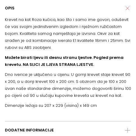
OPIS
Krevet na kat Roza kućica, kao što i samo ime govori, oduševit
će vas svojim jedinstvenim izgledom i nježnom ružičastom
bojom. Kvaliteta samog namještaja je izvrsna. Okvir za kat
izrađen je od kombinacije iverala E1 kvalitete 18mm i 25mm. Svi
rubovi su ABS zaobljeni.
Možete birati ljevu ili desnu stranu ljestve. Pogled prema
krevetu. NA SLICI JE LJEVA STRANA LJESTVE.
Dno iverice je uključeno u cijenu. U gornji krevet staje krevet 90
x 200, a u donji krevet 100 x 200 cm. S obzirom da je 100 x 200
izvan naše standardne dimenzije, možemo dogovoriti širinu 100
po cijeni od 90 u slučaju kupovine kreveta uz krevet na kat.
Dimenzije ležaja su 207 x 229 (visina) x 149 cm
DODATNE INFORMACIJE