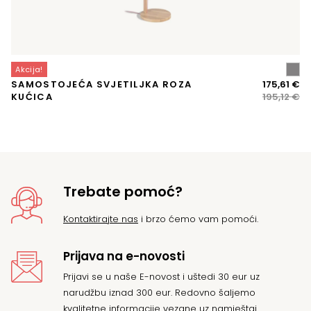
Akcija!
A
Iz
Tr
SAMOSTOJEĆA SVJETILJKA ROZA
175,61
€
T
ci
ci
KUĆICA
195,12
€
bi
je:
je:
17
19
Trebate pomoć?
Kontaktirajte nas
i brzo ćemo vam pomoći.
Prijava na e-novosti
Prijavi se u naše E-novost i uštedi 30 eur uz
narudžbu iznad 300 eur. Redovno šaljemo
kvalitetne informacije vezane uz namještaj.