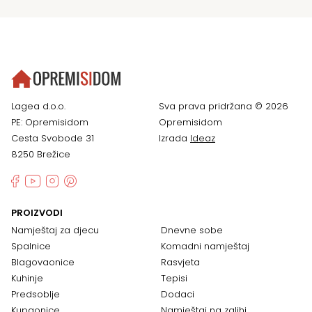
Lagea d.o.o.
Sva prava pridržana © 2026
PE: Opremisidom
Opremisidom
Cesta Svobode 31
Izrada
Ideaz
8250 Brežice
PROIZVODI
Namještaj za djecu
Dnevne sobe
Spalnice
Komadni namještaj
Blagovaonice
Rasvjeta
Kuhinje
Tepisi
Predsoblje
Dodaci
Kupaonice
Namještaj na zalihi