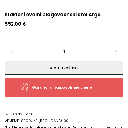
Stakleni ovalni blagovaonski stol Argo
552,00
€
Stakleni
–
+
ovalni
Dodaj u košaricu
blagovaonski
Garancija najpovoljnije cijene
stol
Argo
količina
SKU:
CC1355C01
VRIJEME ISPORUKE (BROJ DANA):
30
Stakleni ovalni blagovaonski stol Argo
spaja profinjen dizajn