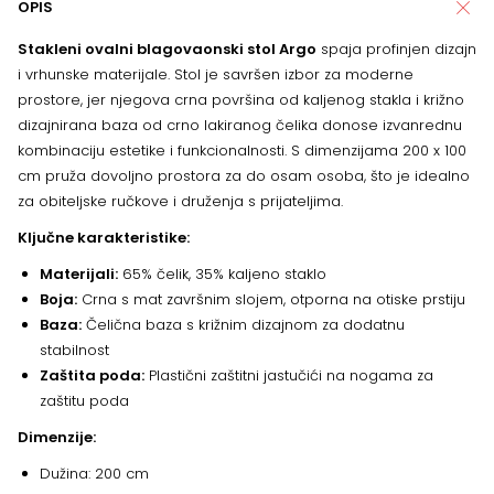
OPIS
Stakleni ovalni blagovaonski stol Argo
spaja profinjen dizajn
i vrhunske materijale. Stol je savršen izbor za moderne
prostore, jer njegova crna površina od kaljenog stakla i križno
dizajnirana baza od crno lakiranog čelika donose izvanrednu
kombinaciju estetike i funkcionalnosti. S dimenzijama 200 x 100
cm pruža dovoljno prostora za do osam osoba, što je idealno
za obiteljske ručkove i druženja s prijateljima.
Ključne karakteristike:
Materijali:
65% čelik, 35% kaljeno staklo
Boja:
Crna s mat završnim slojem, otporna na otiske prstiju
Baza:
Čelična baza s križnim dizajnom za dodatnu
stabilnost
Zaštita poda:
Plastični zaštitni jastučići na nogama za
zaštitu poda
Dimenzije:
Dužina: 200 cm