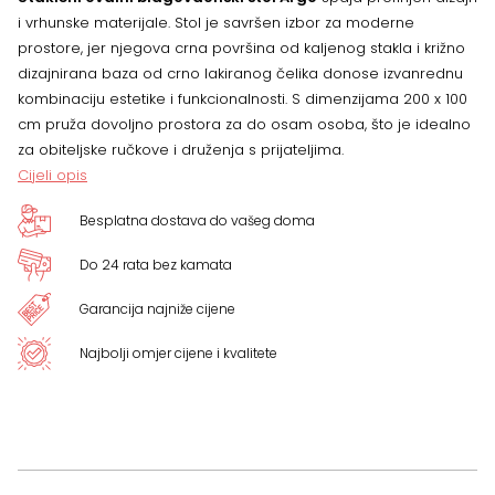
i vrhunske materijale. Stol je savršen izbor za moderne
prostore, jer njegova crna površina od kaljenog stakla i križno
dizajnirana baza od crno lakiranog čelika donose izvanrednu
kombinaciju estetike i funkcionalnosti. S dimenzijama 200 x 100
cm pruža dovoljno prostora za do osam osoba, što je idealno
za obiteljske ručkove i druženja s prijateljima.
Cijeli opis
Besplatna dostava do vašeg doma
Do 24 rata bez kamata
Garancija najniže cijene
Najbolji omjer cijene i kvalitete