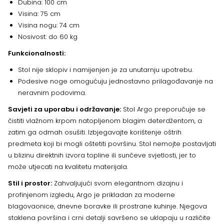
Dubina: 100 cm
Visina: 75 cm
Visina nogu: 74 cm
Nosivost: do 60 kg
Funkcionalnosti:
Stol nije sklopiv i namijenjen je za unutarnju upotrebu.
Podesive noge omogućuju jednostavno prilagođavanje na
neravnim podovima.
Savjeti za uporabu i održavanje:
Stol Argo preporučuje se
čistiti vlažnom krpom natopljenom blagim deterdžentom, a
zatim ga odmah osušiti. Izbjegavajte korištenje oštrih
predmeta koji bi mogli oštetiti površinu. Stol nemojte postavljati
u blizinu direktnih izvora topline ili sunčeve svjetlosti, jer to
može utjecati na kvalitetu materijala.
Stil i prostor:
Zahvaljujući svom elegantnom dizajnu i
profinjenom izgledu, Argo je prikladan za moderne
blagovaonice, dnevne boravke ili prostrane kuhinje. Njegova
staklena površina i crni detalji savršeno se uklapaju u različite