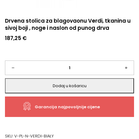
Drvena stolica za blagovaonu Verdi, tkanina u
sivoj boji , noge i naslon od punog drva
187,25
€
Drvena
–
+
stolica
Dodaj u košaricu
za
Garancija najpovoljnije cijene
blagovaonu
Verdi,
tkanina
SKU:
V-PL-N-VERDI-BIAŁY