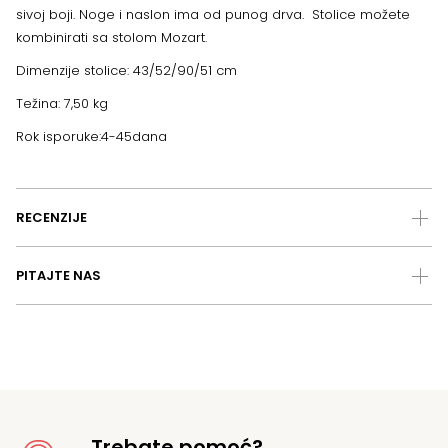
količina
sivoj boji. Noge i naslon ima od punog drva. Stolice možete
kombinirati sa stolom Mozart.
Dimenzije stolice: 43/52/90/51 cm
Težina: 7,50 kg
Rok isporuke:4-45dana
RECENZIJE
PITAJTE NAS
Trebate pomoć?