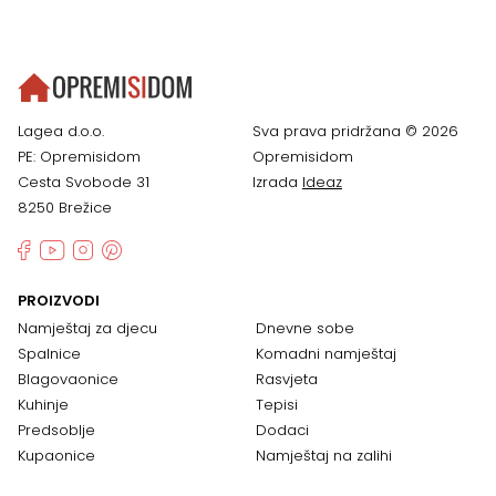
Lagea d.o.o.
Sva prava pridržana © 2026
PE: Opremisidom
Opremisidom
Cesta Svobode 31
Izrada
Ideaz
8250 Brežice
PROIZVODI
Namještaj za djecu
Dnevne sobe
Spalnice
Komadni namještaj
Blagovaonice
Rasvjeta
Kuhinje
Tepisi
Predsoblje
Dodaci
Kupaonice
Namještaj na zalihi