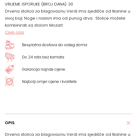
VRIJEME ISPORUKE (BROJ DANA):
30
u
Drvena stolica za blagovaonu Verdi ima sjedišče od tkanine u
sivoj boji. Noge i naslon ima od punog drva. Stolice možete
sivoj
kombinirati sa stolom Mozart.
Cijeli opis
boji
Besplatna dostava do vašeg doma
,
Do 24 rata bez kamata
noge
Garancija najniže cijene
i
Najbolji omjer cijene i kvalitete
naslon
od
punog
OPIS
drva
Drvena stolica za blagovaonu Verdi ima sjedišče od tkanine u