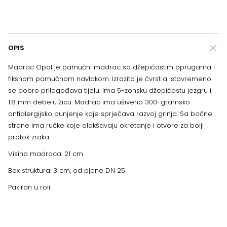
OPIS
Madrac Opal je pamučni madrac sa džepićastim oprugama i
fiksnom pamučnom navlakom. Izrazito je čvrst a istovremeno
se dobro prilagođava tijelu. Ima 5-zonsku džepićastu jezgru i
1.8 mm debelu žicu. Madrac ima ušiveno 300-gramsko
antialergijsko punjenje koje sprječava razvoj grinja. Sa bočne
strane ima ručke koje olakšavaju okretanje i otvore za bolji
protok zraka.
Visina madraca: 21 cm
Box struktura: 3 cm, od pjene DN 25
Pakiran u roli.