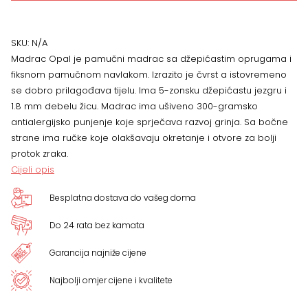
Opal,
VIŠE
SKU:
N/A
Madrac Opal je pamučni madrac sa džepićastim oprugama i
DIMENZIJA
fiksnom pamučnom navlakom. Izrazito je čvrst a istovremeno
se dobro prilagođava tijelu. Ima 5-zonsku džepićastu jezgru i
količina
1.8 mm debelu žicu. Madrac ima ušiveno 300-gramsko
antialergijsko punjenje koje sprječava razvoj grinja. Sa bočne
strane ima ručke koje olakšavaju okretanje i otvore za bolji
protok zraka.
Cijeli opis
Besplatna dostava do vašeg doma
Do 24 rata bez kamata
Garancija najniže cijene
Najbolji omjer cijene i kvalitete