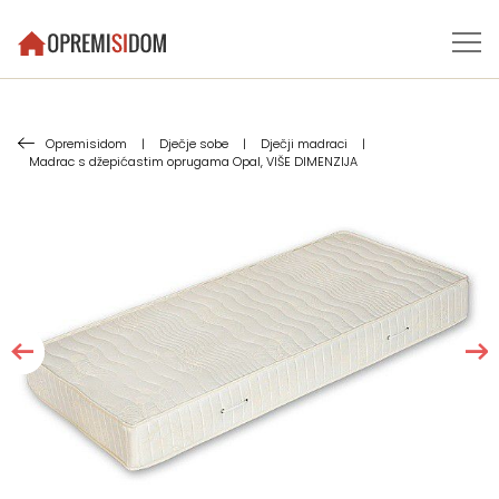
Opremisidom
|
Dječje sobe
|
Dječji madraci
|
Madrac s džepićastim oprugama Opal, VIŠE DIMENZIJA