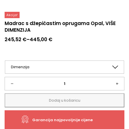
Akcija!
Madrac s džepićastim oprugama Opal, VIŠE
DIMENZIJA
Raspon
245,52
€
–
445,00
€
cijena:
od
245,52 €
do
445,00 €
Madrac
–
+
s
Dodaj u košaricu
džepićastim
Garancija najpovoljnije cijene
oprugama