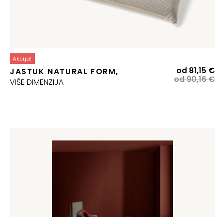
Akcija!
od
81,15
€
JASTUK NATURAL FORM,
od
90,16
€
VIŠE DIMENZIJA
j
j