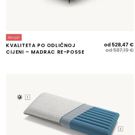
Akcija!
od
528,47
€
KVALITETA PO ODLIČNOJ
od
587,19
€
CIJENI – MADRAC RE-POSSE
j
j