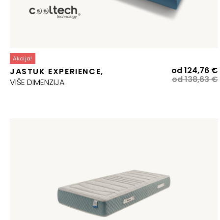
Akcija!
od
124,76
€
JASTUK EXPERIENCE,
od
138,63
€
VIŠE DIMENZIJA
j
j