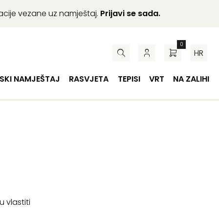
macije vezane uz namještaj.
Prijavi se sada.
0
HR
SKI NAMJEŠTAJ
RASVJETA
TEPISI
VRT
NA ZALIHI
 vlastiti