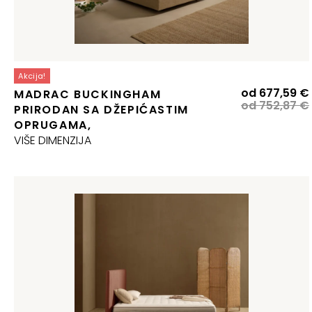
Akcija!
od
677,59
€
MADRAC BUCKINGHAM
od
752,87
€
PRIRODAN SA DŽEPIĆASTIM
j
OPRUGAMA,
j
VIŠE DIMENZIJA