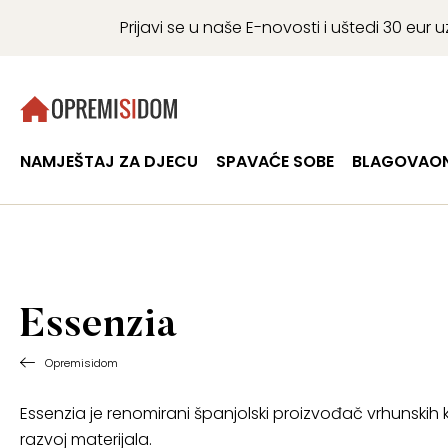
Prijavi se u naše E-novosti i uštedi 30 eu
NAMJEŠTAJ ZA DJECU
SPAVAĆE SOBE
BLAGOVAON
Essenzia
Opremisidom
Essenzia je renomirani španjolski proizvođač vrhunskih kre
razvoj materijala.