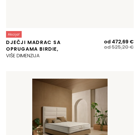
Akcija!
od
472,69
€
DJEČJI MADRAC SA
od
525,20
€
OPRUGAMA BIRDIE,
j
VIŠE DIMENZIJA
j