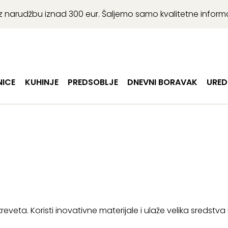
r uz narudžbu iznad 300 eur. Šaljemo samo kvalitetne infor
ICE
KUHINJE
PREDSOBLJE
DNEVNI BORAVAK
URED
veta. Koristi inovativne materijale i ulaže velika sredstva u