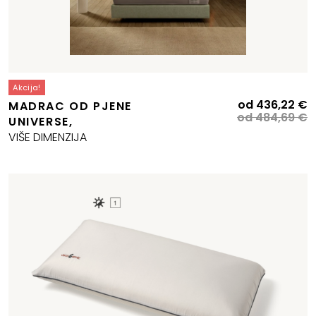
Akcija!
Izvorna
Trenutna
I
T
od
436,22
€
MADRAC OD PJENE
cijena
cijena
c
c
od
484,69
€
UNIVERSE,
bila
e:
b
je
VIŠE DIMENZIJA
e:
528,47 €.
je
4
587,19 €.
4