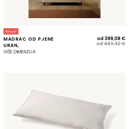
Akcija!
Izvorna
Trenutna
I
T
od
399,08
€
MADRAC OD PJENE
cijena
cijena
c
c
od
443,42
€
URAN,
bila
e:
b
je
VIŠE DIMENZIJA
e:
677,59 €.
je
3
752,87 €.
4