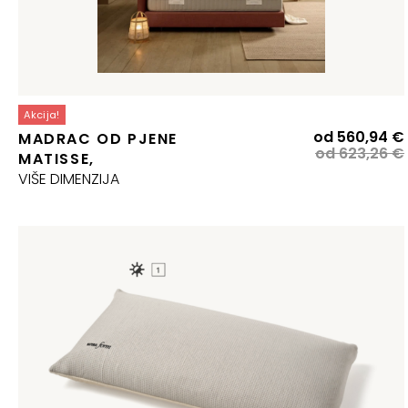
Akcija!
od
560,94
€
MADRAC OD PJENE
od
623,26
€
MATISSE,
j
VIŠE DIMENZIJA
j