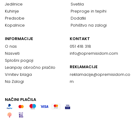
Jedilnice
Svetila
Kuhinje
Preproge in tepihi
Predsobe
Dodatki
Kopalnice
Pohištvo na zalogi
INFORMACIJE
KONTAKT
O nas
051 418 318
Nasveti
info@opremisidom.com
Splošni pogoji
REKLAMACIJE
Leanpay obročno plačilo
Vrnitev blaga
reklamacije@
opremisidom.co
Na Zalogi
m
NAČINI PLAČILA