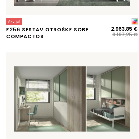
Akcija!
2.963,85
€
F256 SESTAV OTROŠKE SOBE
3.197,25
€
COMPACTOS
j