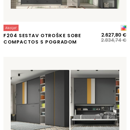
Akcija!
Izvirna
Trenutna
I
T
2.627,80
€
F204 SESTAV OTROŠKE SOBE
cena
cena
c
c
2.834,74
€
COMPACTOS S POGRADOM
je
e:
je
je
bila:
2.518,93 €.
bi
2
2.717,30 €.
2