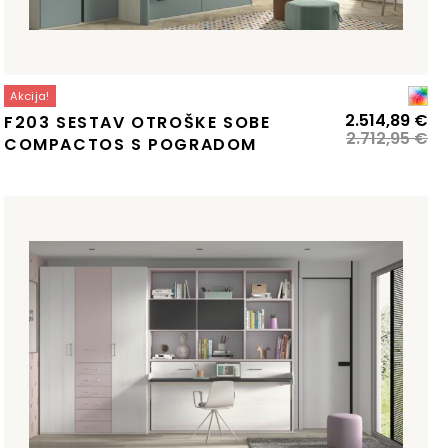
Akcija!
zvirna
renutna
Iz
Tr
2.514,89
€
F203 SESTAV OTROŠKE SOBE
ena
ena
ce
ce
2.712,95
€
COMPACTOS S POGRADOM
:
je
je:
la:
.627,80 €.
bil
2.
.834,74 €.
2.