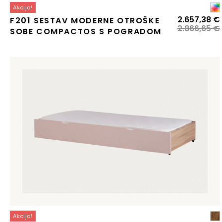
Akcija!
2.657,38
€
F201 SESTAV MODERNE OTROŠKE
2.866,65
€
SOBE COMPACTOS S POGRADOM
j
Akcija!