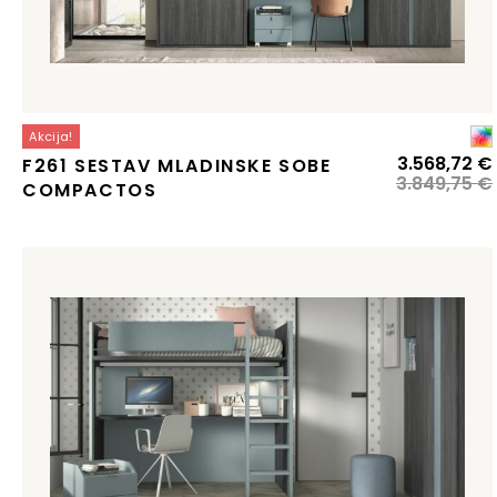
Akcija!
3.568,72
€
F261 SESTAV MLADINSKE SOBE
3.849,75
€
COMPACTOS
j