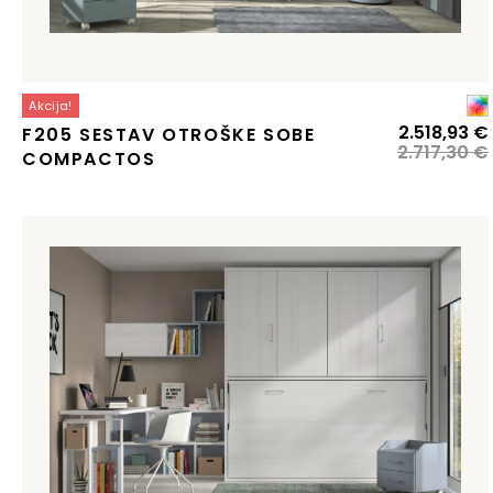
Akcija!
2.518,93
€
F205 SESTAV OTROŠKE SOBE
2.717,30
€
COMPACTOS
j