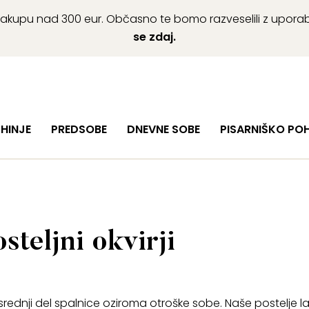
ob nakupu nad 300 eur. Občasno te bomo razveselili z upor
se zdaj.
HINJE
PREDSOBE
DNEVNE SOBE
PISARNIŠKO PO
steljni okvirji
srednji del spalnice oziroma otroške sobe. Naše postelje l