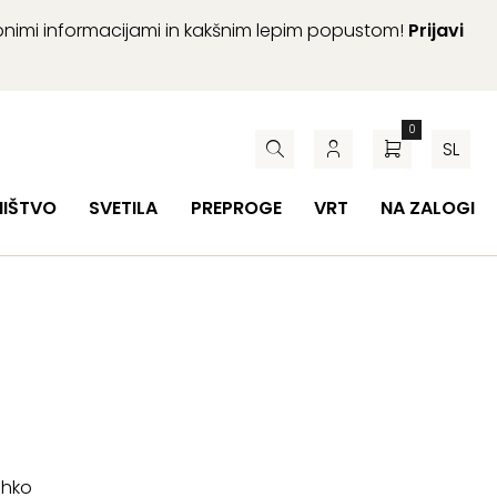
abnimi informacijami in kakšnim lepim popustom!
Prijavi
0
SL
HIŠTVO
SVETILA
PREPROGE
VRT
NA ZALOGI
ahko