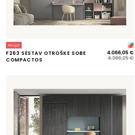
Akcija!
4.066,05
€
F263 SESTAV OTROŠKE SOBE
4.386,25
€
COMPACTOS
j