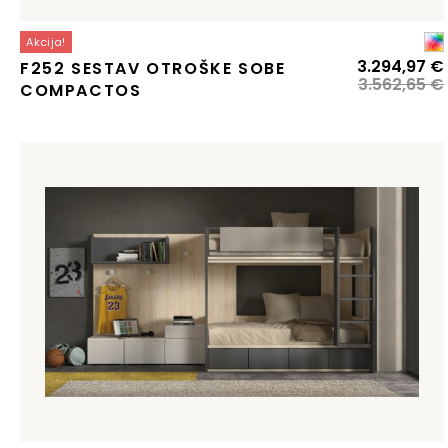
Akcija!
3.294,97
€
F252 SESTAV OTROŠKE SOBE
3.562,65
€
COMPACTOS
j