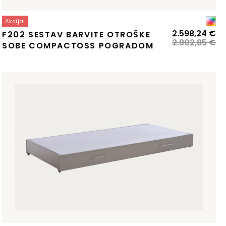
Akcija!
zvirna
renutna
Iz
Tr
2.598,24
€
F202 SESTAV BARVITE OTROŠKE
ena
ena
ce
ce
2.802,85
€
SOBE COMPACTOSS POGRADOM
:
je
je:
la:
.705,87 €.
bil
2.
.076,45 €.
2.