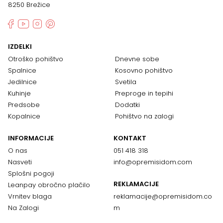
8250 Brežice
IZDELKI
Otroško pohištvo
Dnevne sobe
Spalnice
Kosovno pohištvo
Jedilnice
Svetila
Kuhinje
Preproge in tepihi
Predsobe
Dodatki
Kopalnice
Pohištvo na zalogi
INFORMACIJE
KONTAKT
O nas
051 418 318
Nasveti
info@opremisidom.com
Splošni pogoji
REKLAMACIJE
Leanpay obročno plačilo
Vrnitev blaga
reklamacije@
opremisidom.co
Na Zalogi
m