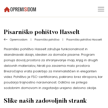
Pisarniško pohištvo Hasselt
Opremisidom
|
Pisarniško pohištvo
|
Pisarniško pohištvo Hasselt
Pisarniško pohištvo Hasselt združuje funkcionalnost in
skandinavski dizajn, idealen za domače pisarne. Program
ponuja dovolj prostora za shranjevanje map, knjig in drugih
delovnih materialov, hkrati pa zavzema malo prostora.
Brezročajna vrata poskrbijo za minimalističen in eleganten
videz. Pohištvo je FSC-certificirano, pakirano brez stiropora, kar
poudarja trajnostno naravnanost. Odlično se prilega
sodobnim domovom in zagotavlja urejeno delovno okolje.
Slike naših zadovoljnih strank