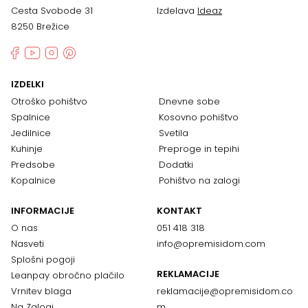
Cesta Svobode 31
Izdelava
Ideaz
8250 Brežice
IZDELKI
Otroško pohištvo
Dnevne sobe
Spalnice
Kosovno pohištvo
Jedilnice
Svetila
Kuhinje
Preproge in tepihi
Predsobe
Dodatki
Kopalnice
Pohištvo na zalogi
INFORMACIJE
KONTAKT
O nas
051 418 318
Nasveti
info@opremisidom.com
Splošni pogoji
REKLAMACIJE
Leanpay obročno plačilo
Vrnitev blaga
reklamacije@
opremisidom.co
Na Zalogi
m