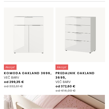
Akcija!
Akcija!
KOMODA OAKLAND 3696,
PREDALNIK OAKLAND
VEČ BARV
3695,
Izvirna
Trenutna
od
299,35
€
VEČ BARV
cena
cena
Izvirna
Trenutna
od
332,61
€
od
372,60
€
je
je:
cena
cena
od
414,00
€
bila:
299,35 €.
je
je:
332,61 €.
bila:
372,60 €.
414,00 €.