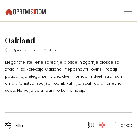
Oakland
Opremisidom
|
Oakland
Elegantne steklene sprednje plošče in zgornje plošče so
značilni za kolekcijo Oakland. Prepoznavni kovinski ročaji
poudarjajo eleganten videz dveh komod in dveh stranskih
omar. Pohištvo izboljša hodnik, kuhinjo, spalnico ali dnevno
sobo. Na voljo so tri barvne kombinacije.
prikaz
Filtri