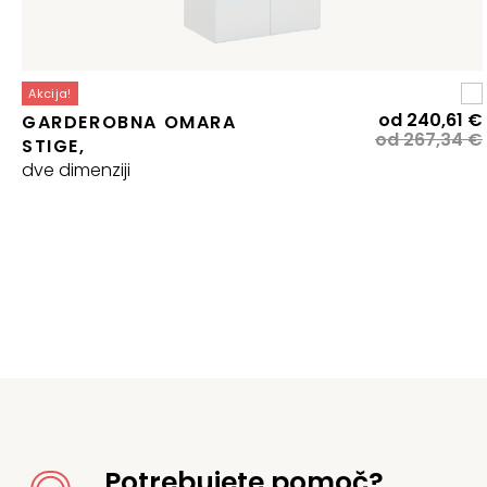
Akcija!
od
240,61
€
GARDEROBNA OMARA
od
267,34
€
STIGE,
j
dve dimenziji
Potrebujete pomoč?