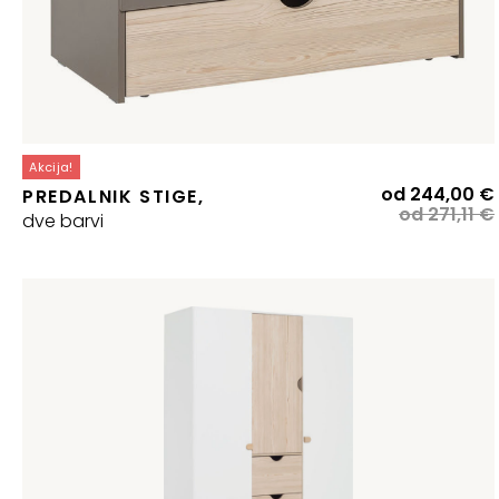
Akcija!
od
244,00
€
PREDALNIK STIGE,
od
271,11
€
dve barvi
j