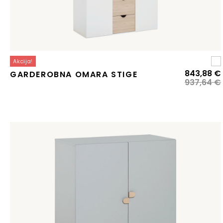
Akcija!
843,88
€
GARDEROBNA OMARA STIGE
937,64
€
j