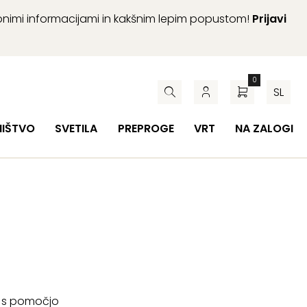
abnimi informacijami in kakšnim lepim popustom!
Prijavi
0
SL
HIŠTVO
SVETILA
PREPROGE
VRT
NA ZALOGI
aj s pomočjo