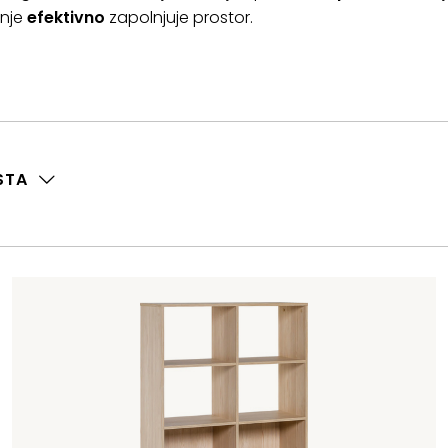
anje
efektivno
zapolnjuje prostor.
STA