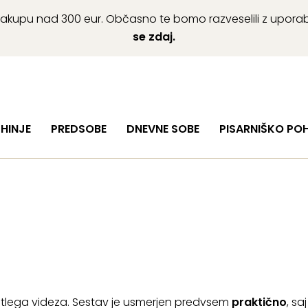
ob nakupu nad 300 eur. Občasno te bomo razveselili z upor
se zdaj.
HINJE
PREDSOBE
DNEVNE SOBE
PISARNIŠKO PO
tlega videza. Sestav je usmerjen predvsem
praktično
, s