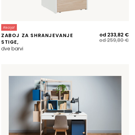
Akcija!
zvirna
renutna
Iz
Tr
od
233,82
€
ZABOJ ZA SHRANJEVANJE
ena
ena
ce
ce
od
259,80
€
STIGE,
:
je
je:
dve barvi
la:
77,88 €.
bil
23
08,75 €.
25