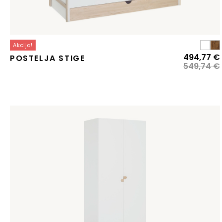
Akcija!
494,77
€
POSTELJA STIGE
549,74
€
j