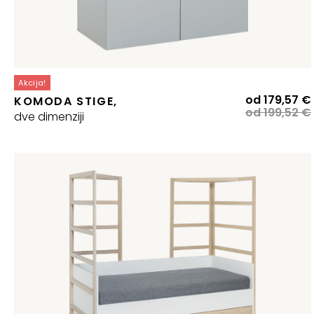
Akcija!
od
179,57
€
KOMODA STIGE,
od
199,52
€
dve dimenziji
j