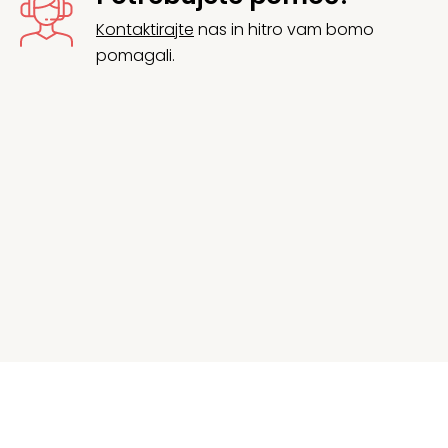
Kontaktirajte
nas in hitro vam bomo
pomagali.