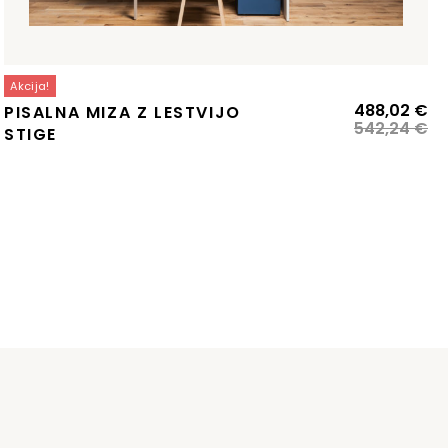
Akcija!
zvirna
renutna
Iz
Tr
488,02
€
PISALNA MIZA Z LESTVIJO
ena
ena
ce
ce
542,24
€
STIGE
:
je
je:
la:
55,86 €.
bil
48
73,18 €.
54