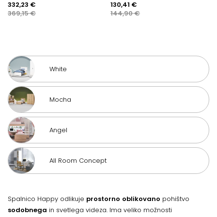
Izvirna
Trenutna
Izvirna
Trenutna
332,23
€
130,41
€
cena
cena
cena
cena
369,15
€
144,90
€
je
je:
je
je:
bila:
332,23 €.
bila:
130,41 €.
369,15 €.
144,90 €.
White
Mocha
Angel
All Room Concept
Spalnico Happy odlikuje
prostorno
oblikovano
pohištvo
sodobnega
in svetlega videza. Ima veliko možnosti