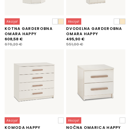
Akcija!
Akcija!
KOTNA GARDEROBNA
DVODELNA GARDEROBNA
OMARA HAPPY
OMARA HAPPY
Izvirna
Trenutna
Izvirna
Trenutna
608,58
€
495,90
€
cena
cena
cena
cena
676,20
€
551,00
€
je
je:
je
je:
bila:
608,58 €.
bila:
495,90 €.
676,20 €.
551,00 €.
Akcija!
Akcija!
KOMODA HAPPY
NOČNA OMARICA HAPPY