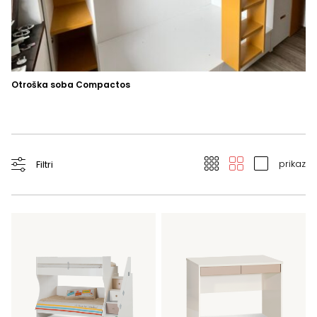
Otroška soba Compactos
Om
Om
prikaz
Filtri