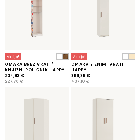
Akcija!
Akcija!
OMARA BREZ VRAT /
OMARA Z ENIMI VRATI
KNJIŽNI POLIČNIK HAPPY
HAPPY
Izvirna
Trenutna
Izvirna
Trenutna
204,93
€
366,39
€
cena
cena
cena
cena
227,70
€
407,10
€
je
je:
je
je:
bila:
204,93 €.
bila:
366,39 €.
227,70 €.
407,10 €.