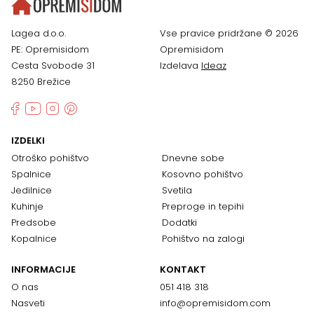
Lagea d.o.o.
Vse pravice pridržane © 2026
PE: Opremisidom
Opremisidom
Cesta Svobode 31
Izdelava
Ideaz
8250 Brežice
IZDELKI
Otroško pohištvo
Dnevne sobe
Spalnice
Kosovno pohištvo
Jedilnice
Svetila
Kuhinje
Preproge in tepihi
Predsobe
Dodatki
Kopalnice
Pohištvo na zalogi
INFORMACIJE
KONTAKT
O nas
051 418 318
Nasveti
info@opremisidom.com