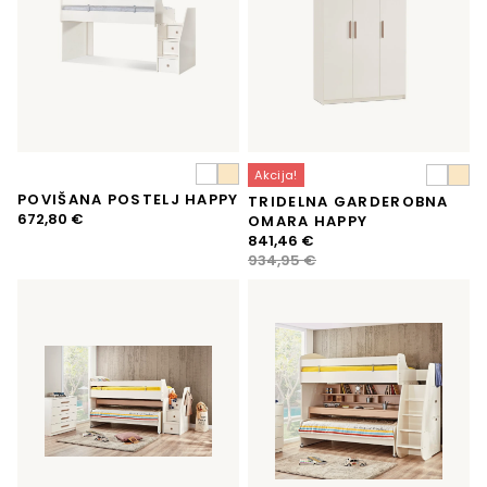
Akcija!
POVIŠANA POSTELJ HAPPY
TRIDELNA GARDEROBNA
672,80
€
OMARA HAPPY
Izvirna
Trenutna
841,46
€
cena
cena
934,95
€
je
je:
bila:
841,46 €.
934,95 €.