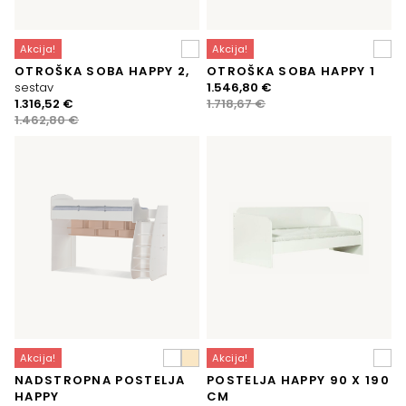
Akcija!
Akcija!
OTROŠKA SOBA HAPPY 2,
OTROŠKA SOBA HAPPY 1
Izvirna
Trenutna
sestav
1.546,80
€
Izvirna
Trenutna
cena
cena
1.316,52
€
1.718,67
€
cena
cena
je
je:
1.462,80
€
je
je:
bila:
1.546,80 €.
bila:
1.316,52 €.
1.718,67 €.
1.462,80 €.
Akcija!
Akcija!
NADSTROPNA POSTELJA
POSTELJA HAPPY 90 X 190
HAPPY
CM