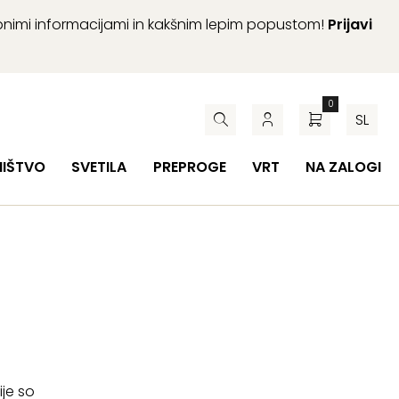
abnimi informacijami in kakšnim lepim popustom!
Prijavi
0
SL
HIŠTVO
SVETILA
PREPROGE
VRT
NA ZALOGI
ije so