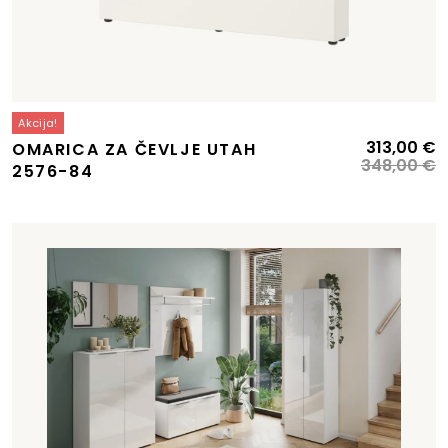
Akcija!
Izvirna
Trenutna
I
T
313,00
€
OMARICA ZA ČEVLJE UTAH
cena
cena
c
c
348,00
€
2576-84
je
e:
je
je
bila:
418,82 €.
bi
3
465,94 €.
3