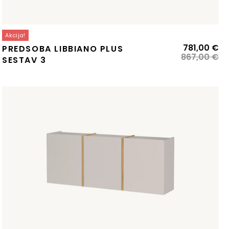
Akcija!
zvirna
renutna
Iz
Tr
781,00
€
PREDSOBA LIBBIANO PLUS
ena
ena
ce
ce
867,00
€
SESTAV 3
:
je
je:
la:
99,00 €.
bil
78
67,00 €.
86