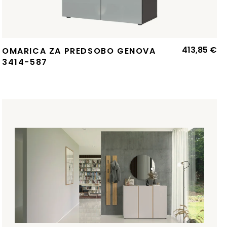
413,85
€
OMARICA ZA PREDSOBO GENOVA
zvirna
renutna
3414-587
ena
ena
:
la:
.425,27 €.
.469,36 €.