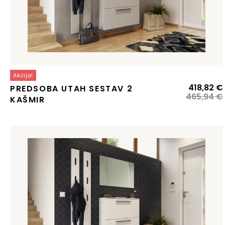
Akcija!
418,82
€
PREDSOBA UTAH SESTAV 2
465,94
€
KAŠMIR
j