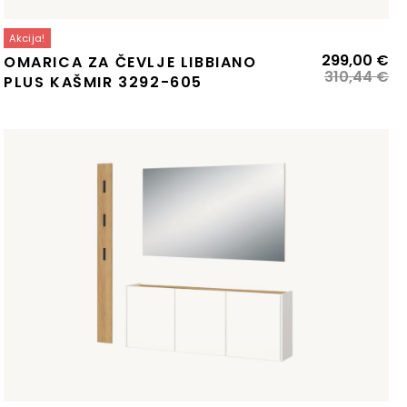
Akcija!
zvirna
renutna
Iz
Tr
299,00
€
OMARICA ZA ČEVLJE LIBBIANO
ena
ena
ce
ce
310,44
€
PLUS KAŠMIR 3292-605
:
je
je:
la:
73,55 €.
bil
29
09,10 €.
31