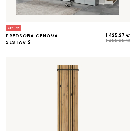
Akcija!
1.425,27
€
PREDSOBA GENOVA
1.469,36
€
SESTAV 2
j