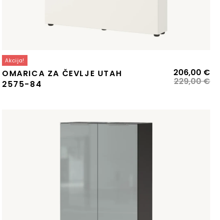
Akcija!
zvirna
renutna
Iz
Tr
206,00
€
OMARICA ZA ČEVLJE UTAH
ena
ena
ce
ce
229,00
€
2575-84
:
je
je:
la:
13,00 €.
bil
20
48,00 €.
22