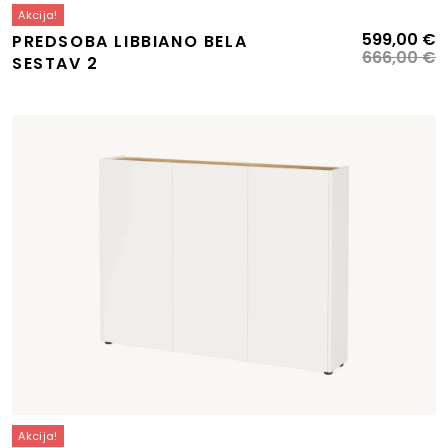
Akcija!
I
T
599,00
€
PREDSOBA LIBBIANO BELA
c
c
666,00
€
SESTAV 2
je
je
bi
5
6
Akcija!