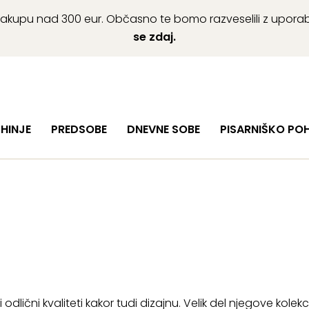
ob nakupu nad 300 eur. Občasno te bomo razveselili z upor
se zdaj.
HINJE
PREDSOBE
DNEVNE SOBE
PISARNIŠKO PO
lični kvaliteti kakor tudi dizajnu. Velik del njegove kolekc