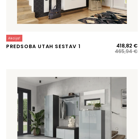
Akcija!
418,82
€
PREDSOBA UTAH SESTAV 1
465,94
€
j