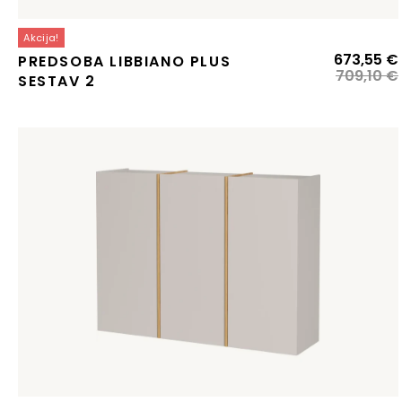
Akcija!
673,55
€
PREDSOBA LIBBIANO PLUS
709,10
€
SESTAV 2
j