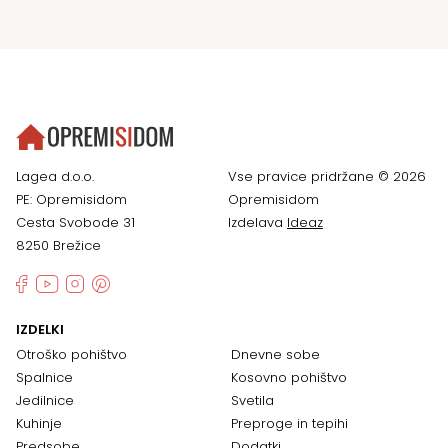
Lagea d.o.o.
Vse pravice pridržane © 2026
PE: Opremisidom
Opremisidom
Cesta Svobode 31
Izdelava
Ideaz
8250 Brežice
IZDELKI
Otroško pohištvo
Dnevne sobe
Spalnice
Kosovno pohištvo
Jedilnice
Svetila
Kuhinje
Preproge in tepihi
Predsobe
Dodatki