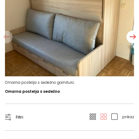
Ot
Omarna postelja s sedežno garnituro.
Omarna postelja s sedežno
prikaz
Filtri