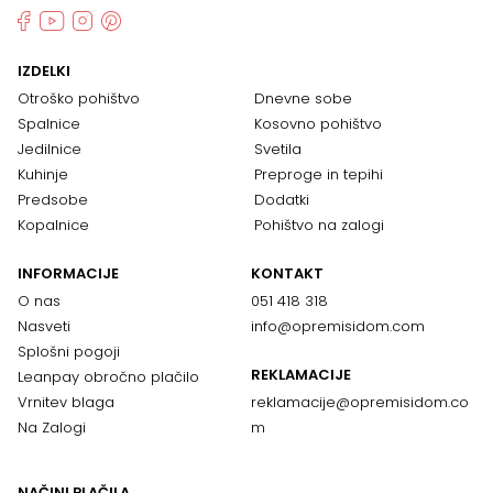
IZDELKI
Otroško pohištvo
Dnevne sobe
Spalnice
Kosovno pohištvo
Jedilnice
Svetila
Kuhinje
Preproge in tepihi
Predsobe
Dodatki
Kopalnice
Pohištvo na zalogi
INFORMACIJE
KONTAKT
O nas
051 418 318
Nasveti
info@opremisidom.com
Splošni pogoji
REKLAMACIJE
Leanpay obročno plačilo
Vrnitev blaga
reklamacije@
opremisidom.co
Na Zalogi
m
NAČINI PLAČILA