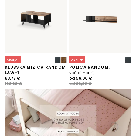
Akcija!
Akcija!
KLUBSKA MIZICA RANDOM
POLICA RANDOM,
LAW-1
več dimenzij
Izvirna
Trenutna
Izvirna
Trenutna
83,72
€
od
56,00
€
cena
cena
cena
cena
103,20
€
od
63,82
€
je
je:
je
je:
bila:
83,72 €.
bila:
56,00 €.
103,20 €.
63,82 €.