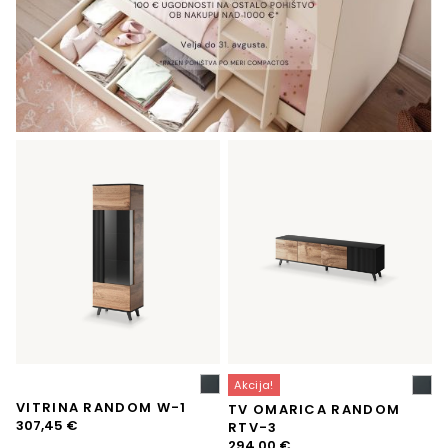
Akcija!
VITRINA RANDOM W-1
TV OMARICA RANDOM
307,45
€
RTV-3
Izvirna
Trenutna
294,00
€