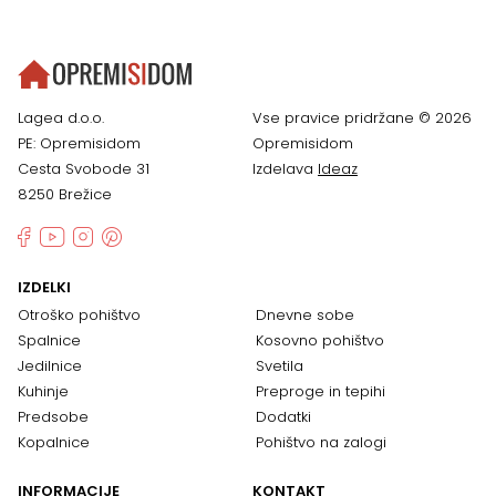
Lagea d.o.o.
Vse pravice pridržane © 2026
PE: Opremisidom
Opremisidom
Cesta Svobode 31
Izdelava
Ideaz
8250 Brežice
IZDELKI
Otroško pohištvo
Dnevne sobe
Spalnice
Kosovno pohištvo
Jedilnice
Svetila
Kuhinje
Preproge in tepihi
Predsobe
Dodatki
Kopalnice
Pohištvo na zalogi
INFORMACIJE
KONTAKT