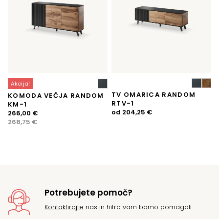
Akcija!
TV OMARICA RANDOM
KOMODA VEČJA RANDOM
RTV-1
KM-1
od
204,25
€
Izvirna
Trenutna
266,00
€
cena
cena
268,75
€
je
je:
bila:
266,00 €.
268,75 €.
Potrebujete pomoč?
Kontaktirajte
nas in hitro vam bomo pomagali.