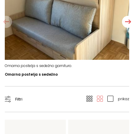
Ot
Omarna postelja s sedežno garnituro.
Omarna postelja s sedežno
prikaz
Filtri