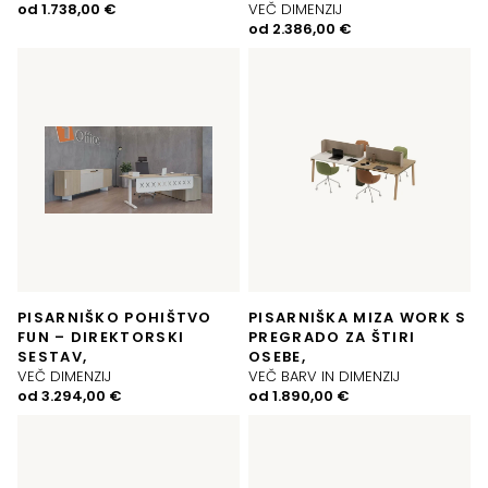
od
1.738,00
€
VEČ DIMENZIJ
od
2.386,00
€
PISARNIŠKO POHIŠTVO
PISARNIŠKA MIZA WORK S
FUN – DIREKTORSKI
PREGRADO ZA ŠTIRI
SESTAV,
OSEBE,
VEČ DIMENZIJ
VEČ BARV IN DIMENZIJ
od
3.294,00
€
od
1.890,00
€