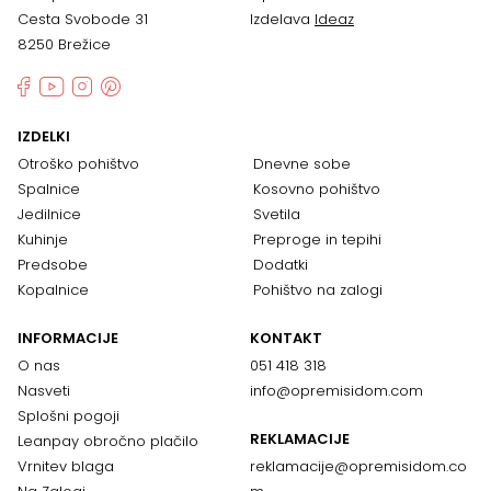
Cesta Svobode 31
Izdelava
Ideaz
8250 Brežice
IZDELKI
Otroško pohištvo
Dnevne sobe
Spalnice
Kosovno pohištvo
Jedilnice
Svetila
Kuhinje
Preproge in tepihi
Predsobe
Dodatki
Kopalnice
Pohištvo na zalogi
INFORMACIJE
KONTAKT
O nas
051 418 318
Nasveti
info@opremisidom.com
Splošni pogoji
REKLAMACIJE
Leanpay obročno plačilo
Vrnitev blaga
reklamacije@
opremisidom.co