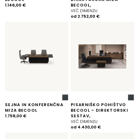
1.146,00
€
BECOOL,
VEČ DIMENZIJ
od
2.752,00
€
SEJNA IN KONFERENČNA
PISARNIŠKO POHIŠTVO
MIZA BECOOL
BECOOL – DIREKTORSKI
1.758,00
€
SESTAV,
VEČ DIMENZIJ
od
4.430,00
€