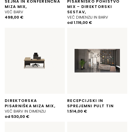
SEJNA IN KONFERENČNA
PISARNIŠKO POHIŠTVO
MIZA MIX,
MIX – DIREKTORSKI
VEČ BARV
SESTAV,
498,00
€
VEČ DIMENZIJ IN BARV
od
1.116,00
€
DIREKTORSKA
RECEPCIJSKI IN
PISARNIŠKA MIZA MIX,
SPREJEMNI PULT TIN
VEČ BARV IN DIMENZIJ
1.514,00
€
od
530,00
€