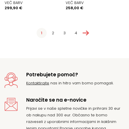
VEČ BARV
VEČ BARV
299,90
€
258,00
€
→
1
2
3
4
Potrebujete pomoč?
Kontaktirajte
nas in hitro vam bomo pomagali.
Naročite se na e-novice
Prijavi se v naše spletne novičke in prihrani 30 eur
ob nakupu nad 300 eur. Občasno te bomo
razveseli z uporabnimi informacijami in kakšnim
lepim popustom! Pogoje uporabe kupona