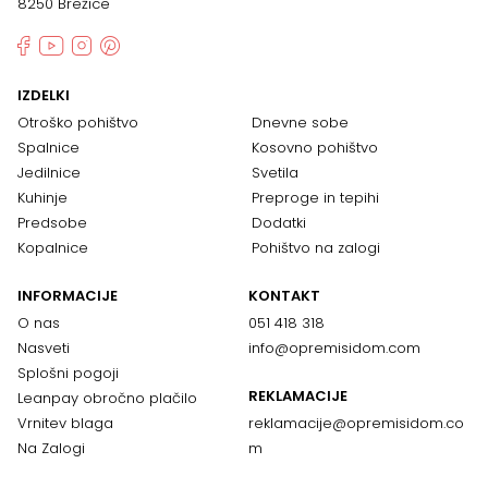
8250 Brežice
IZDELKI
Otroško pohištvo
Dnevne sobe
Spalnice
Kosovno pohištvo
Jedilnice
Svetila
Kuhinje
Preproge in tepihi
Predsobe
Dodatki
Kopalnice
Pohištvo na zalogi
INFORMACIJE
KONTAKT
O nas
051 418 318
Nasveti
info@opremisidom.com
Splošni pogoji
REKLAMACIJE
Leanpay obročno plačilo
Vrnitev blaga
reklamacije@
opremisidom.co
Na Zalogi
m