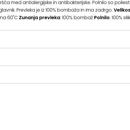
šča med antialergijske in antibakterijske. Polnilo so polieste
glavnik. Prevleka je iz 100% bombaža in ima zadrgo.
Veliko
n na 60˚C
Zunanja prevleka
: 100% bombaž
Polnilo
: 100% sil