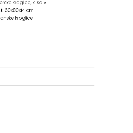
rske kroglice, ki so v
st
: 60x80x14 cm
ikonske kroglice