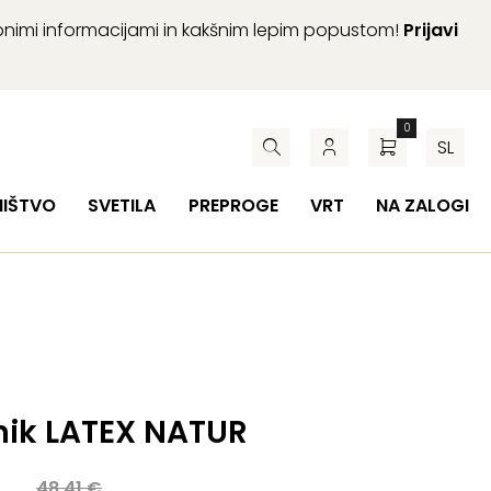
abnimi informacijami in kakšnim lepim popustom!
Prijavi
0
SL
HIŠTVO
SVETILA
PREPROGE
VRT
NA ZALOGI
nik LATEX NATUR
a
48,41
€