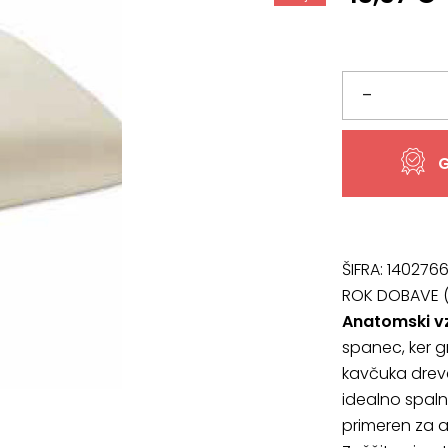
cena
cena
je
je:
bila:
43,57 €.
Vzglavnik
–
48,41 €.
LATEX
G
NATUR
količina
ŠIFRA:
140276
ROK DOBAVE (
Anatomski v
spanec, ker g
kavčuka drev
idealno spaln
primeren za ale