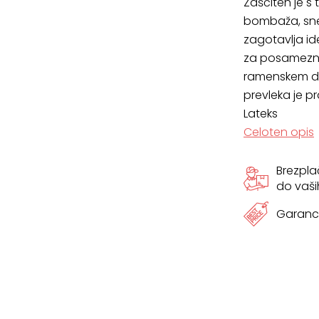
Zaščiten je s
bombaža, snem
zagotavlja id
za posameznik
ramenskem d
prevleka je p
Lateks
Celoten opis
Brezpl
do vaši
Garanci