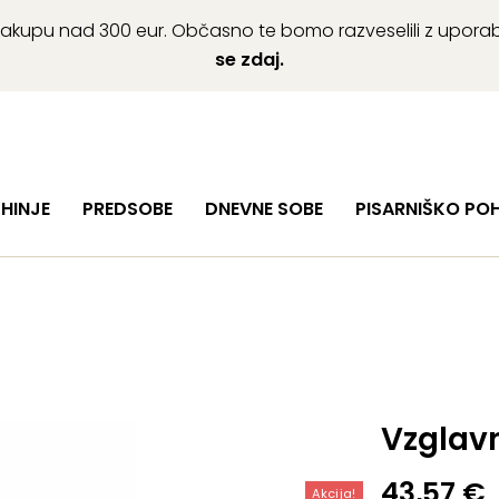
ob nakupu nad 300 eur. Občasno te bomo razveselili z upor
se zdaj.
HINJE
PREDSOBE
DNEVNE SOBE
PISARNIŠKO PO
Vzglav
Izvirna
Trenutn
43,57
€
Akcija!