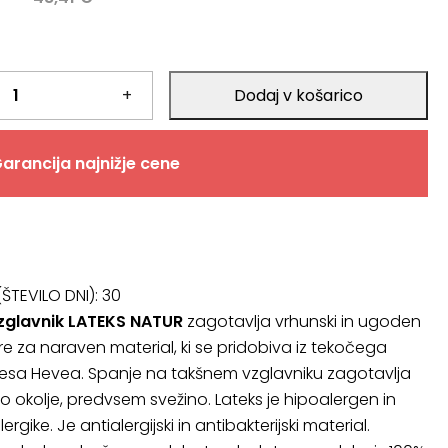
+
Dodaj v košarico
arancija najnižje cene
6
ŠTEVILO DNI):
30
zglavnik LATEKS NATUR
zagotavlja vrhunski in ugoden
re za naraven material, ki se pridobiva iz tekočega
esa Hevea. Spanje na takšnem vzglavniku zagotavlja
o okolje, predvsem svežino. Lateks je hipoalergen in
rgike. Je antialergijski in antibakterijski material.