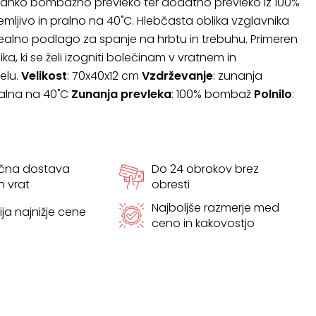
 tanko bombažno prevleko ter dodatno prevleko iz 100%
ljivo in pralno na 40˚C. Hlebčasta oblika vzglavnika
ealno podlago za spanje na hrbtu in trebuhu. Primeren
a, ki se želi izogniti bolečinam v vratnem in
elu.
Velikost
: 70x40x12 cm
Vzdrževanje
: zunanja
ralna na 40˚C
Zunanja prevleka
: 100% bombaž
Polnilo
:
ačna dostava
Do 24 obrokov brez
h vrat
obresti
Najboljše razmerje med
ja najnižje cene
ceno in kakovostjo