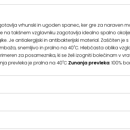
otavlja vrhunski in ugoden spanec, ker gre za naraven mate
 na takšnem vzglavniku zagotavlja idealno spalno okolje
ke. Je antialergijski in antibakterijski material. Zaščiten 
mbaža, snemljivo in pralno na 40˚C. Hlebčasta oblika vzgl
rimeren za posameznika, ki se želi izogniti bolečinam v v
anja prevleka je pralna na 40˚C
Zunanja prevleka
: 100% 