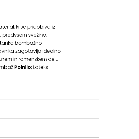
rial, ki se pridobiva iz
, predvsem svežino.
je s tanko bombažno
avnika zagotavlja idealno
ratnem in ramenskem delu.
bombaž
Polnilo
: Lateks