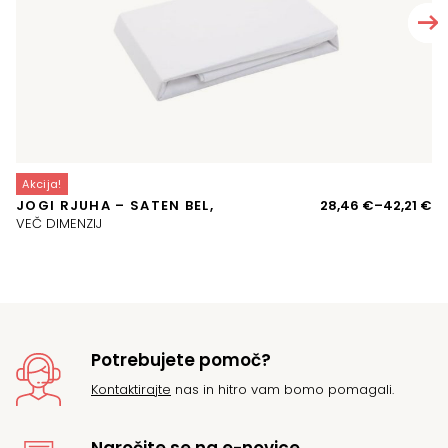
Akcija!
A
Ce
JOGI RJUHA – SATEN BEL,
28,46
€
–
42,21
€
V
ra
VEČ DIMENZIJ
o
28
d
42
Potrebujete pomoč?
Kontaktirajte
nas in hitro vam bomo pomagali.
Naročite se na e-novice