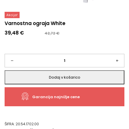
Akcija!
Varnostna ograja White
Izvirna
Trenutna
39,48
€
42,72
€
cena
cena
je
je:
bila:
39,48 €.
42,72 €.
Varnostna
–
+
ograja
Dodaj v košarico
White
Garancija najnižje cene
količina
ŠIFRA:
20.54.1702.00