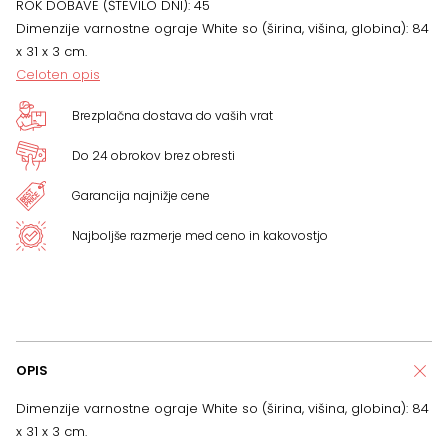
ROK DOBAVE (ŠTEVILO DNI):
45
Dimenzije varnostne ograje White so (širina, višina, globina): 84
x 31 x 3 cm.
Celoten opis
Brezplačna dostava do vaših vrat
Do 24 obrokov brez obresti
Garancija najnižje cene
Najboljše razmerje med ceno in kakovostjo
OPIS
Dimenzije varnostne ograje White so (širina, višina, globina): 84
x 31 x 3 cm.