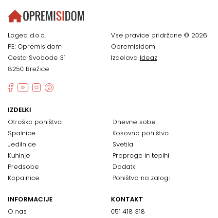
Lagea d.o.o.
Vse pravice pridržane © 2026
PE: Opremisidom
Opremisidom
Cesta Svobode 31
Izdelava
Ideaz
8250 Brežice
IZDELKI
Otroško pohištvo
Dnevne sobe
Spalnice
Kosovno pohištvo
Jedilnice
Svetila
Kuhinje
Preproge in tepihi
Predsobe
Dodatki
Kopalnice
Pohištvo na zalogi
INFORMACIJE
KONTAKT
O nas
051 418 318