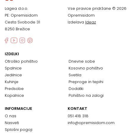
Lagea d.o.o.
Vse pravice pridržane © 2026
PE: Opremisidom
Opremisidom
Cesta Svobode 31
Izdelava
Ideaz
8250 Brežice
IZDELKI
Otroško pohištvo
Dnevne sobe
Spalnice
Kosovno pohištvo
Jedilnice
Svetila
Kuhinje
Preproge in tepihi
Predsobe
Dodatki
Kopalnice
Pohištvo na zalogi
INFORMACIJE
KONTAKT
O nas
051 418 318
Nasveti
info@opremisidom.com
Splošni pogoji