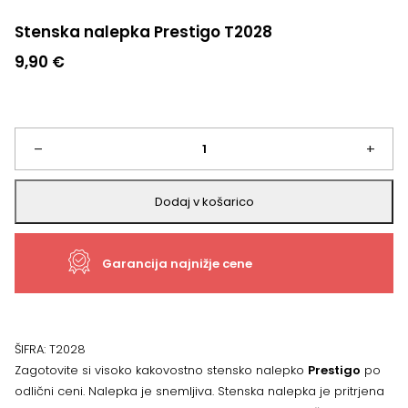
Stenska nalepka Prestigo T2028
9,90
€
Stenska
–
+
nalepka
Dodaj v košarico
Prestigo
Garancija najnižje cene
T2028
količina
ŠIFRA:
T2028
Zagotovite si visoko kakovostno stensko nalepko
Prestigo
po
odlični ceni. Nalepka je snemljiva. Stenska nalepka je pritrjena