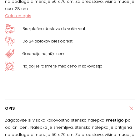
na podlago dimenzije 50 x 70 cm. Za predstavo, višina muce je
cca. 28 cm.
Celoten opis
Brezplačna dostava do vaših vrat
Do 24 obrokov brez obresti
Garancija najnižje cene
Najboljše razmerje med ceno in kakovostjo
OPIS
Zagotovite si visoko kakovostno stensko nalepko
Prestigo
po
odlični ceni. Nalepka je snemljiva. Stenska nalepka je pritrjena
na podlago dimenzije 50 x 70 cm. Za predstavo, višina muce je