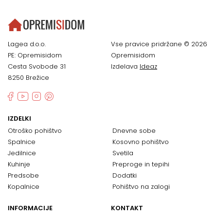
Lagea d.o.o.
Vse pravice pridržane © 2026
PE: Opremisidom
Opremisidom
Cesta Svobode 31
Izdelava
Ideaz
8250 Brežice
IZDELKI
Otroško pohištvo
Dnevne sobe
Spalnice
Kosovno pohištvo
Jedilnice
Svetila
Kuhinje
Preproge in tepihi
Predsobe
Dodatki
Kopalnice
Pohištvo na zalogi
INFORMACIJE
KONTAKT