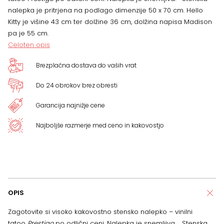
nalepka je pritrjena na podlago dimenzije 50 x 70 cm. Hello
količina
Kitty je višine 43 cm ter dolžine 36 cm, dolžina napisa Madison
pa je 55 cm.
Celoten opis
Brezplačna dostava do vaših vrat
Do 24 obrokov brez obresti
Garancija najnižje cene
Najboljše razmerje med ceno in kakovostjo
OPIS
Zagotovite si visoko kakovostno stensko nalepko – vinilni
tatoo
Prestigo
po odlični ceni. Nalepka je snemljiva. Stenska