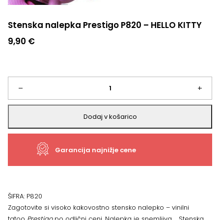
Stenska nalepka Prestigo P820 – HELLO KITTY
9,90
€
Stenska
–
+
nalepka
Dodaj v košarico
Prestigo
Garancija najnižje cene
P820
-
HELLO
ŠIFRA:
P820
Zagotovite si visoko kakovostno stensko nalepko – vinilni
KITTY
tatoo
Prestigo
po odlični ceni. Nalepka je snemljiva. Stenska