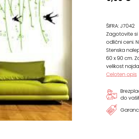
ŠIFRA:
J7042
Zagotovite s
odlični ceni
Stenska nalep
60 x 90 cm. Za
velikost najda
Celoten opis
Brezpl
do vaši
Garanci