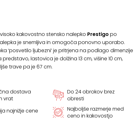
i visoko kakovostno stensko nalepko
Prestigo
po
. Nalepka je snemljiva in omogoča ponovno uporabo.
ka ‘posvetilo ljubezni’ je pritrjena na podlago dimenzije
 predstavo, lastovica je dolžina 13 cm, višine 10 cm,
ljše trave pa je 67 cm.
ačna dostava
Do 24 obrokov brez
h vrat
obresti
Najboljše razmerje med
ja najnižje cene
ceno in kakovostjo