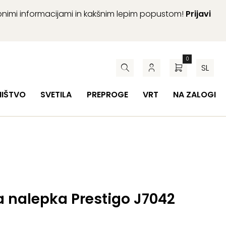
abnimi informacijami in kakšnim lepim popustom!
Prijavi
0
SL
HIŠTVO
SVETILA
PREPROGE
VRT
NA ZALOGI
 nalepka Prestigo J7042