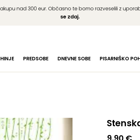
ob nakupu nad 300 eur. Občasno te bomo razveselili z upor
se zdaj.
HINJE
PREDSOBE
DNEVNE SOBE
PISARNIŠKO PO
Stenska
9,90
€