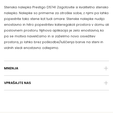
Stenska nalepka Prestigo D5741 Zagotovite si kvalitetno stensko
nalepko. Nalepke so primerne za otroške sobe, z njimi pa lahko
popestrite tako stene kot tudi omare. Stenske nalepke nudijo
enostavno in hitro popestritev kateregakoli prostora v domu ali
poslovnem prostoru. Njihova aplikacija je zelo enostavna, ko
pa se motiva naveličamo in si zaželimo novo osvežitev
prostora, jo lahko brez poškodbe/luščenja barve na steni in
vidnih sledi enostavno odlepimo.
MNENJA
VPRAŠAJTE NAS