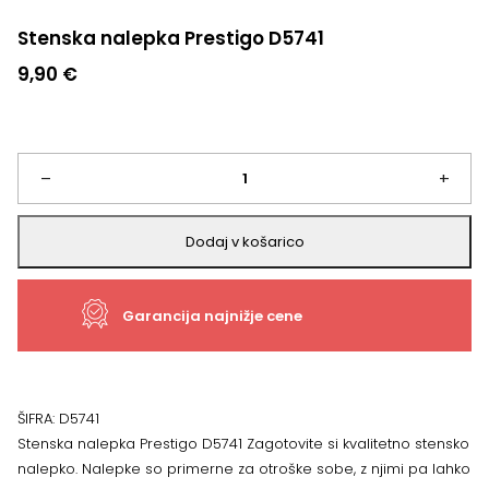
Stenska nalepka Prestigo D5741
9,90
€
Stenska
–
+
nalepka
Dodaj v košarico
Prestigo
Garancija najnižje cene
D5741
količina
ŠIFRA:
D5741
Stenska nalepka Prestigo D5741 Zagotovite si kvalitetno stensko
nalepko. Nalepke so primerne za otroške sobe, z njimi pa lahko