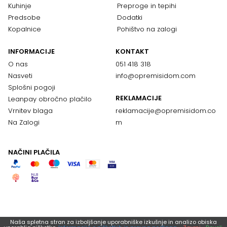
Kuhinje
Preproge in tepihi
Predsobe
Dodatki
Kopalnice
Pohištvo na zalogi
INFORMACIJE
KONTAKT
O nas
051 418 318
Nasveti
info@opremisidom.com
Splošni pogoji
REKLAMACIJE
Leanpay obročno plačilo
Vrnitev blaga
reklamacije@
opremisidom.co
Na Zalogi
m
NAČINI PLAČILA
Naša spletna stran za izboljšanje uporabniške izkušnje in analizo obiska