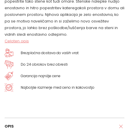
popestrite tako stene kot tudi omare. Stenske nalepke nudijo
enostavno in hitro popestritev kateregakoli prostora v domu ali
poslovnem prostoru. Njihova aplikacija je zelo enostavna, ko
pa se motiva naveličamo in si zaželimo novo osvežitev
prostora, jo lahko brez poškodbe/luščenja barve na steni in
vidnih sledi enostavno odlepimo.
Celoten opis
Brezplačna dostava do vaših vrat
Do 24 obrokov brez obresti
Garancija najnižje cene
Najboljše razmerje med ceno in kakovostjo
OPIS