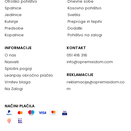
Otroško pohištvo
Dnevne sobe
Spalnice
Kosovno pohištvo
Jedilnice
Svetila
Kuhinje
Preproge in tepihi
Predsobe
Dodatki
Kopalnice
Pohištvo na zalogi
INFORMACIJE
KONTAKT
O nas
051 418 318
Nasveti
info@opremisidom.com
Splošni pogoji
REKLAMACIJE
Leanpay obročno plačilo
Vrnitev blaga
reklamacije@
opremisidom.co
Na Zalogi
m
NAČINI PLAČILA