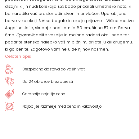
dizajni, ki jih nudi kolekcija
Lux
bodo pričarali umetniško noto, ki
Jolie
bo naredila vaš prostor edinstven in privlačen. Uporabljene
barve v kolekciji
Lux
so bogate in okolju prijazne. Višina motiva
količina
Angelina Jolie, skupaj z napisom je 89 cm, širina 57 cm. Barva:
črna.
Opomnik
:
delite veselje in majhne radosti okoli sebe ter
podarite stensko nalepko vašim bližnjim, prijatelju ali drugemu,
ki ga cenite. Zagotovo vam ne uide njihov nasmeh.
Celoten opis
Brezplačna dostava do vaših vrat
Do 24 obrokov brez obresti
Garancija najnižje cene
Najboljše razmerje med ceno in kakovostjo