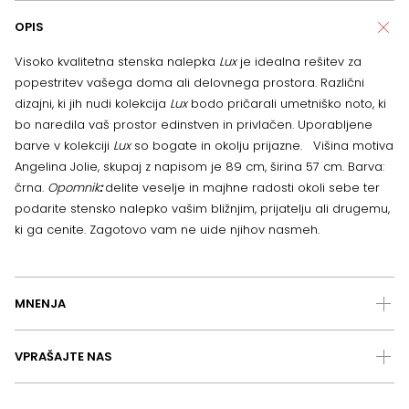
OPIS
Visoko kvalitetna stenska nalepka
Lux
je idealna rešitev za
popestritev vašega doma ali delovnega prostora. Različni
dizajni, ki jih nudi kolekcija
Lux
bodo pričarali umetniško noto, ki
bo naredila vaš prostor edinstven in privlačen. Uporabljene
barve v kolekciji
Lux
so bogate in okolju prijazne. Višina motiva
Angelina Jolie, skupaj z napisom je 89 cm, širina 57 cm. Barva:
črna.
Opomnik
:
delite veselje in majhne radosti okoli sebe ter
podarite stensko nalepko vašim bližnjim, prijatelju ali drugemu,
ki ga cenite. Zagotovo vam ne uide njihov nasmeh.
MNENJA
VPRAŠAJTE NAS