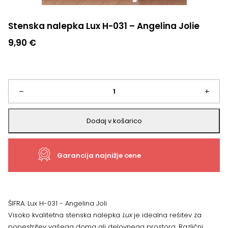
Stenska nalepka Lux H-031 – Angelina Jolie
9,90
€
Stenska
–
+
nalepka
Dodaj v košarico
Lux
Garancija najnižje cene
H-
031
-
ŠIFRA:
Lux H-031 - Angelina Joli
Visoko kvalitetna stenska nalepka
Lux
je idealna rešitev za
Angelina
popestritev vašega doma ali delovnega prostora. Različni