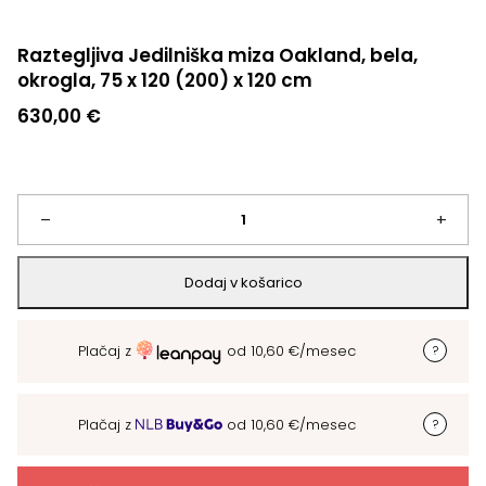
Raztegljiva Jedilniška miza Oakland, bela,
okrogla, 75 x 120 (200) x 120 cm
630,00
€
Raztegljiva
–
+
Jedilniška
Dodaj v košarico
miza
Plačaj z
od
10,60
€
/mesec
Oakland,
bela,
Plačaj z
od
10,60
€
/mesec
okrogla,