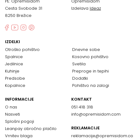
PE: Opremisidom
Opremisidom
Cesta Svobode 31
Izdelava
Ideaz
8250 Brežice
IZDELKI
Otroško pohištvo
Dnevne sobe
Spalnice
Kosovno pohištvo
Jedilnice
Svetila
Kuhinje
Preproge in tepihi
Predsobe
Dodatki
Kopalnice
Pohištvo na zalogi
INFORMACIJE
KONTAKT
O nas
051 418 318
Nasveti
info@opremisidom.com
Splošni pogoji
REKLAMACIJE
Leanpay obročno plačilo
Vrnitev blaga
reklamacije@
opremisidom.co