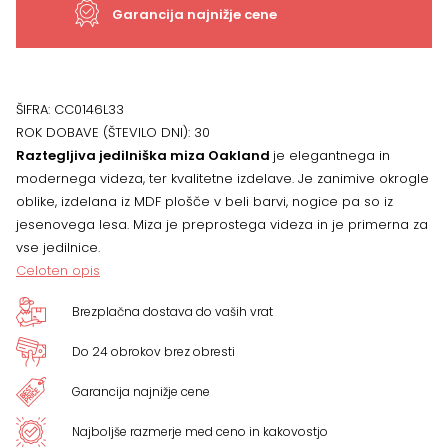
75
Garancija najnižje cene
x
120
ŠIFRA:
CC0146L33
ROK DOBAVE (ŠTEVILO DNI):
30
(200)
Raztegljiva jedilniška miza Oakland
je elegantnega in
modernega videza, ter kvalitetne izdelave. Je zanimive okrogle
x
oblike, izdelana iz MDF plošče v beli barvi, nogice pa so iz
jesenovega lesa. Miza je preprostega videza in je primerna za
120
vse jedilnice.
cm
Celoten opis
količina
Brezplačna dostava do vaših vrat
Do 24 obrokov brez obresti
Garancija najnižje cene
Najboljše razmerje med ceno in kakovostjo