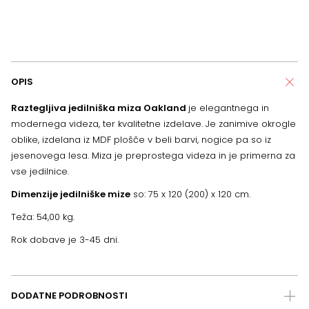
OPIS
Raztegljiva jedilniška miza Oakland
je elegantnega in
modernega videza, ter kvalitetne izdelave. Je zanimive okrogle
oblike, izdelana iz MDF plošče v beli barvi, nogice pa so iz
jesenovega lesa. Miza je preprostega videza in je primerna za
vse jedilnice.
Dimenzije jedilniške mize
so: 75 x 120 (200) x 120 cm.
Teža: 54,00 kg.
Rok dobave je 3-45 dni.
DODATNE PODROBNOSTI