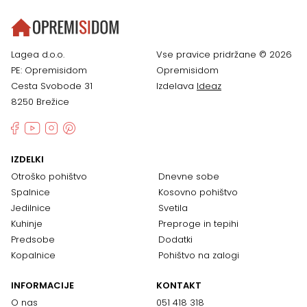
Lagea d.o.o.
Vse pravice pridržane © 2026
PE: Opremisidom
Opremisidom
Cesta Svobode 31
Izdelava
Ideaz
8250 Brežice
IZDELKI
Otroško pohištvo
Dnevne sobe
Spalnice
Kosovno pohištvo
Jedilnice
Svetila
Kuhinje
Preproge in tepihi
Predsobe
Dodatki
Kopalnice
Pohištvo na zalogi
INFORMACIJE
KONTAKT
O nas
051 418 318