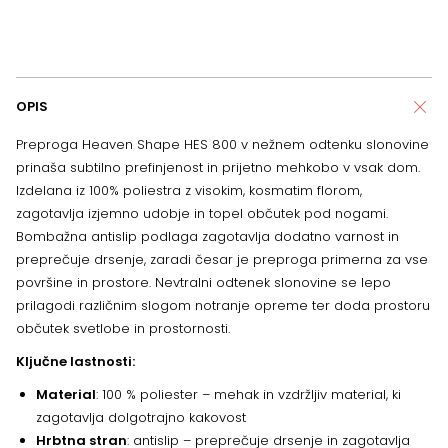
OPIS
Preproga Heaven Shape HES 800 v nežnem odtenku slonovine
prinaša subtilno prefinjenost in prijetno mehkobo v vsak dom.
Izdelana iz 100% poliestra z visokim, kosmatim florom,
zagotavlja izjemno udobje in topel občutek pod nogami.
Bombažna antislip podlaga zagotavlja dodatno varnost in
preprečuje drsenje, zaradi česar je preproga primerna za vse
površine in prostore. Nevtralni odtenek slonovine se lepo
prilagodi različnim slogom notranje opreme ter doda prostoru
občutek svetlobe in prostornosti.
Ključne lastnosti:
Material
: 100 % poliester – mehak in vzdržljiv material, ki
zagotavlja dolgotrajno kakovost
Hrbtna stran
: antislip – preprečuje drsenje in zagotavlja