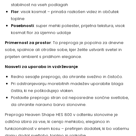
stabilnost na vseh podlagah
Flor
: visok kosmat – prinaša razkošen videz in občutek
topline
Posebnosti
: super mehki poliester, prijetna tekstura, visok
kosmat flor za izjemno udobje
Primernost za prostor
: Ta preproga je popolna za dnevne
sobe, spalnice ali otroške sobe, kjer želite ustvariti svetel in
prijeten ambient s pridihom elegance.
Nasveti za uporabo in vzdrževanje
:
Redno sesajte preprogo, da ohranite svežino in čistočo.
Pri odstranjevanju morebitnih madežev uporabite blaga
čistila, ki ne poškodujejo vlaken.
Postavite preprogo stran od neposredne sončne svetlobe,
da ohranite naravno barvo slonovine.
Preproga Heaven Shape HES 800 v odtenku slonovine je
odlična izbira za vse, ki cenijo mehkobo, eleganco in
funkcionalnost v enem kosu – prefinjen dodatek, ki bo vašemu
domu dodal svetlobo, toplino in razkošje.