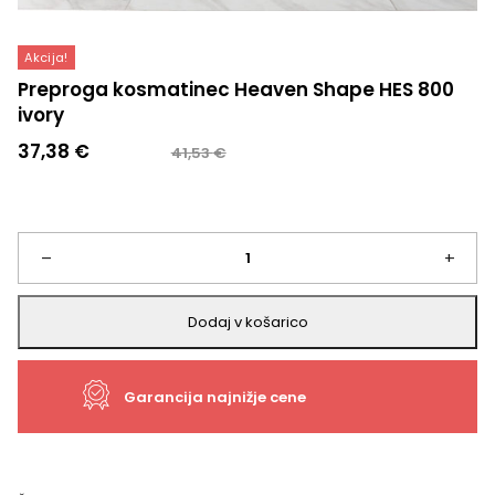
Akcija!
Preproga kosmatinec Heaven Shape HES 800
ivory
Izvirna
Trenutna
37,38
€
41,53
€
cena
cena
je
je:
bila:
37,38 €.
41,53 €.
Preproga
–
+
kosmatinec
Dodaj v košarico
Heaven
Garancija najnižje cene
Shape
HES
800