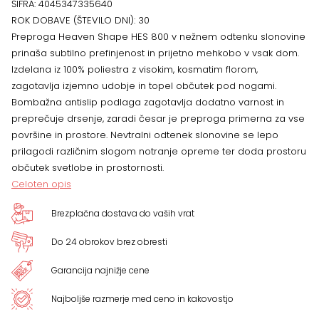
ŠIFRA:
4045347335640
ROK DOBAVE (ŠTEVILO DNI):
30
ivory
Preproga Heaven Shape HES 800 v nežnem odtenku slonovine
prinaša subtilno prefinjenost in prijetno mehkobo v vsak dom.
količina
Izdelana iz 100% poliestra z visokim, kosmatim florom,
zagotavlja izjemno udobje in topel občutek pod nogami.
Bombažna antislip podlaga zagotavlja dodatno varnost in
preprečuje drsenje, zaradi česar je preproga primerna za vse
površine in prostore. Nevtralni odtenek slonovine se lepo
prilagodi različnim slogom notranje opreme ter doda prostoru
občutek svetlobe in prostornosti.
Celoten opis
Brezplačna dostava do vaših vrat
Do 24 obrokov brez obresti
Garancija najnižje cene
Najboljše razmerje med ceno in kakovostjo