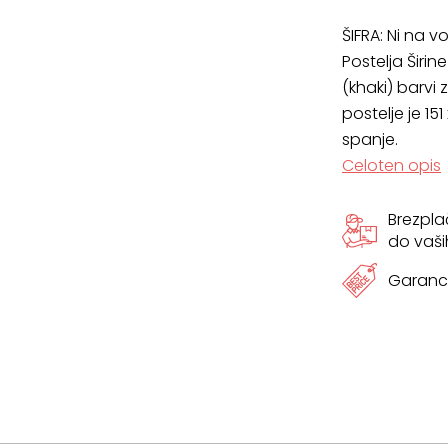
ŠIFRA:
Ni na vo
Postelja Širi
(khaki) barvi 
postelje je 15
spanje.
Celoten opis
Brezpl
do vaši
Garanci