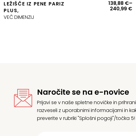
Izvirna
Trenutna
C
138,88
€
–
LEŽIŠČE IZ PENE PARIZ
cena
cena
r
240,99
€
PLUS,
je
e:
o
VEČ DIMENZIJ
bila:
28,59 €.
1
31,77 €.
d
2
Naročite se na e-novice
Prijavi se v naše spletne novičke in prih
razveseli z uporabnimi informacijami in
preverite v rubriki "Splošni pogoji"/točka 5!