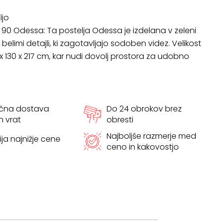
ljo
ne 90 Odessa: Ta postelja Odessa je izdelana v zeleni
z belimi detajli, ki zagotavljajo sodoben videz. Velikost
1 x 130 x 217 cm, kar nudi dovolj prostora za udobno
ačna dostava
Do 24 obrokov brez
h vrat
obresti
Najboljše razmerje med
ja najnižje cene
ceno in kakovostjo