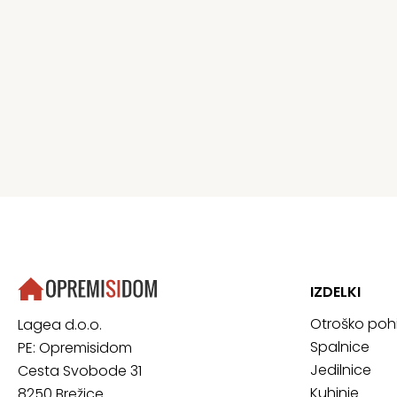
IZDELKI
Otroško poh
Lagea d.o.o.
Spalnice
PE: Opremisidom
Jedilnice
Cesta Svobode 31
Kuhinje
8250 Brežice