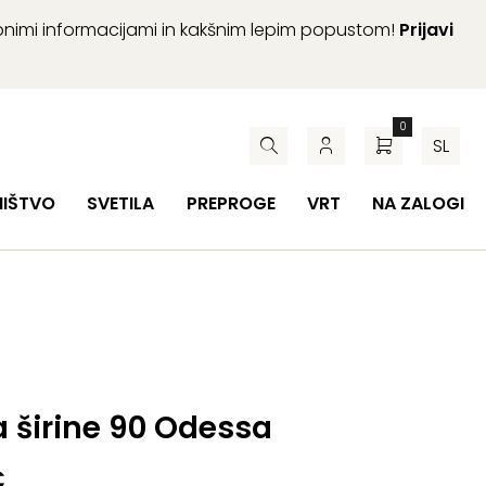
abnimi informacijami in kakšnim lepim popustom!
Prijavi
0
SL
HIŠTVO
SVETILA
PREPROGE
VRT
NA ZALOGI
a širine 90 Odessa
€