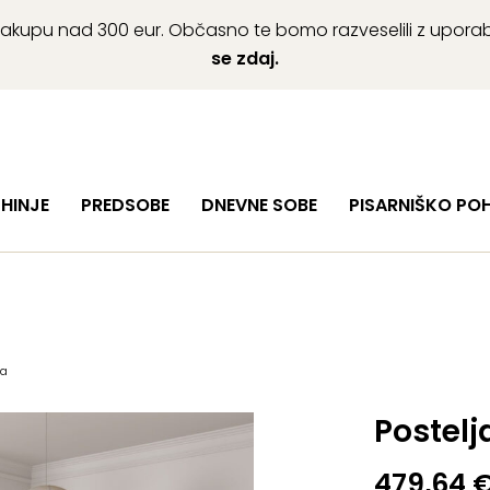
ob nakupu nad 300 eur. Občasno te bomo razveselili z upor
se zdaj.
HINJE
PREDSOBE
DNEVNE SOBE
PISARNIŠKO PO
sa
Postelj
479,64