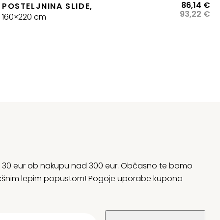
enovni
Iz
Tr
86,14
€
POSTELJNINA SLIDE,
azpon:
ce
ce
93,22
€
160×220 cm
d
je
je:
38,88 €
bil
86
o
93
40,99 €
rani 30 eur ob nakupu nad 300 eur. Občasno te bomo
 kakšnim lepim popustom! Pogoje uporabe kupona