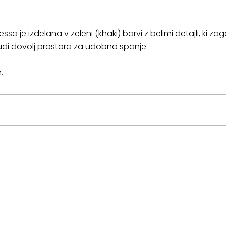
ssa je izdelana v zeleni (khaki) barvi z belimi detajli, ki z
r nudi dovolj prostora za udobno spanje.
.