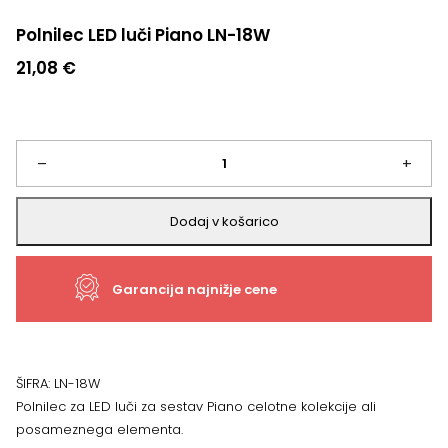
Polnilec LED luči Piano LN-18W
21,08
€
Polnilec
–
+
LED
Dodaj v košarico
luči
Garancija najnižje cene
Piano
LN-
18W
ŠIFRA:
LN-18W
Polnilec za LED luči za sestav Piano celotne kolekcije ali
količina
posameznega elementa.