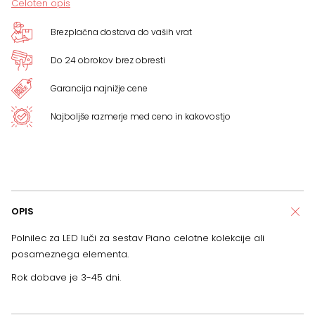
Celoten opis
Brezplačna dostava do vaših vrat
Do 24 obrokov brez obresti
Garancija najnižje cene
Najboljše razmerje med ceno in kakovostjo
OPIS
Polnilec za LED luči za sestav Piano celotne kolekcije ali
posameznega elementa.
Rok dobave je 3-45 dni.