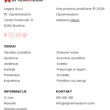
Lagea d.o.o.
Vse pravice pridržane © 2026
PE: Opremisidom
Opremisidom
Cesta Svobode 31
Izdelava
Ideaz
8250 Brežice
IZDELKI
Otroško pohištvo
Dnevne sobe
Spalnice
Kosovno pohištvo
Jedilnice
Svetila
Kuhinje
Preproge in tepihi
Predsobe
Dodatki
Kopalnice
Pohištvo na zalogi
INFORMACIJE
KONTAKT
O nas
051 418 318
Nasveti
info@opremisidom.com
Splošni pogoji