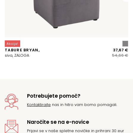
O
Akcija!
Iz
Tr
TABURE BRYAN,
37,67
€
ce
ce
siva, ZALOGA
54,66
€
je
je:
bil
37
54
Potrebujete pomoč?
Kontaktirajte
nas in hitro vam bomo pomagali.
Naročite se na e-novice
Prijavi se v naše spletne novičke in prihrani 30 eur