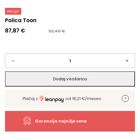
Akcija!
Polica Toon
Izvirna
Trenutna
87,87
€
92,40
€
cena
cena
je
je:
bila:
87,87 €.
92,40 €.
Polica
–
+
Toon
Dodaj v košarico
količina
Plačaj z
od
16,21
€
/mesec
Garancija najnižje cene