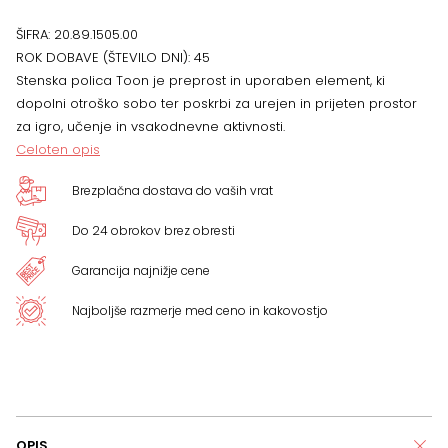
ŠIFRA:
20.89.1505.00
ROK DOBAVE (ŠTEVILO DNI):
45
Stenska polica Toon je preprost in uporaben element, ki
dopolni otroško sobo ter poskrbi za urejen in prijeten prostor
za igro, učenje in vsakodnevne aktivnosti.
Celoten opis
Brezplačna dostava do vaših vrat
Do 24 obrokov brez obresti
Garancija najnižje cene
Najboljše razmerje med ceno in kakovostjo
OPIS