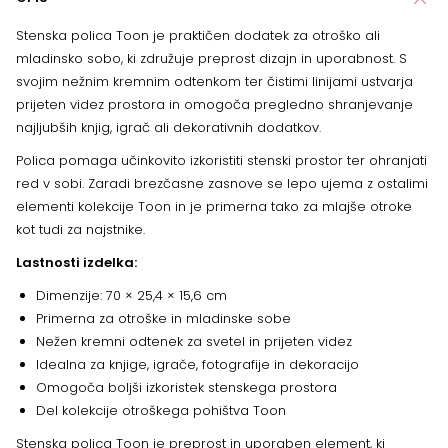
Stenska polica Toon je praktičen dodatek za otroško ali
mladinsko sobo, ki združuje preprost dizajn in uporabnost. S
svojim nežnim kremnim odtenkom ter čistimi linijami ustvarja
prijeten videz prostora in omogoča pregledno shranjevanje
najljubših knjig, igrač ali dekorativnih dodatkov.
Polica pomaga učinkovito izkoristiti stenski prostor ter ohranjati
red v sobi. Zaradi brezčasne zasnove se lepo ujema z ostalimi
elementi kolekcije Toon in je primerna tako za mlajše otroke
kot tudi za najstnike.
Lastnosti izdelka:
Dimenzije: 70 × 25,4 × 15,6 cm
Primerna za otroške in mladinske sobe
Nežen kremni odtenek za svetel in prijeten videz
Idealna za knjige, igrače, fotografije in dekoracijo
Omogoča boljši izkoristek stenskega prostora
Del kolekcije otroškega pohištva Toon
Stenska polica Toon je preprost in uporaben element, ki