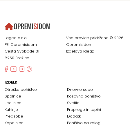
Lagea d.o.o.
Vse pravice pridržane © 2026
PE: Opremisidom
Opremisidom
Cesta Svobode 31
Izdelava
Ideaz
8250 Brežice
IZDELKI
Otroško pohištvo
Dnevne sobe
Spalnice
Kosovno pohištvo
Jedilnice
Svetila
Kuhinje
Preproge in tepihi
Predsobe
Dodatki
Kopalnice
Pohištvo na zalogi