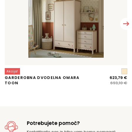
Akcija!
A
Iz
Tr
GARDEROBNA DVODELNA OMARA
623,79
€
P
ce
ce
TOON
693,10
€
je
je:
bil
62
69
Potrebujete pomoč?
Kontaktirajte
nas in hitro vam bomo pomagali.