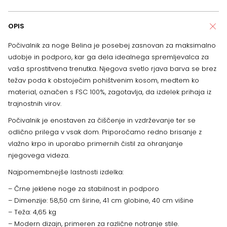
OPIS
Počivalnik za noge Belina je posebej zasnovan za maksimalno
udobje in podporo, kar ga dela idealnega spremljevalca za
vaša sprostitvena trenutka. Njegova svetlo rjava barva se brez
težav poda k obstoječim pohištvenim kosom, medtem ko
material, označen s FSC 100%, zagotavlja, da izdelek prihaja iz
trajnostnih virov.
Počivalnik je enostaven za čiščenje in vzdrževanje ter se
odlično prilega v vsak dom. Priporočamo redno brisanje z
vlažno krpo in uporabo primernih čistil za ohranjanje
njegovega videza.
Najpomembnejše lastnosti izdelka:
– Črne jeklene noge za stabilnost in podporo
– Dimenzije: 58,50 cm širine, 41 cm globine, 40 cm višine
– Teža: 4,65 kg
– Modern dizajn, primeren za različne notranje stile.