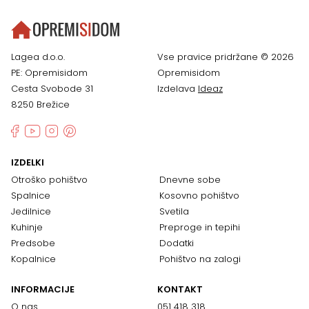
Lagea d.o.o.
Vse pravice pridržane © 2026
PE: Opremisidom
Opremisidom
Cesta Svobode 31
Izdelava
Ideaz
8250 Brežice
IZDELKI
Otroško pohištvo
Dnevne sobe
Spalnice
Kosovno pohištvo
Jedilnice
Svetila
Kuhinje
Preproge in tepihi
Predsobe
Dodatki
Kopalnice
Pohištvo na zalogi
INFORMACIJE
KONTAKT
O nas
051 418 318