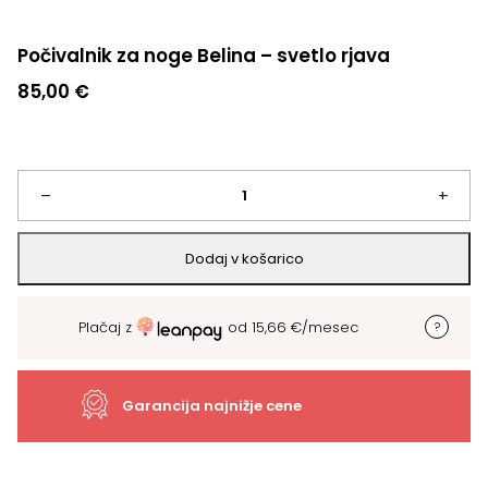
Počivalnik za noge Belina – svetlo rjava
85,00
€
Počivalnik
–
+
za
Dodaj v košarico
noge
Plačaj z
od
15,66
€
/mesec
Belina
-
Garancija najnižje cene
svetlo
rjava