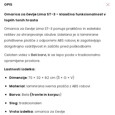
OPIS
Omarica za čevlje Lima ST-3 – klasična funkcionalnost v
toplih tonih hrasta
Omarica za čevlje Lima ST-3 ponuja praktično in estetsko
rešitev za shranjevanje obutve. Izdelana je iz laminirane
pohištvene plošče z odpornimi ABS robovi, ki zagotavljajo
dolgotrajno vzdržljivost in zaščito pred poškodbami.
Celoten videz v
Beli barvi
, ki se lepo poda v tradicionalno
opremljene prostore.
Lastnosti izdelka:
Dimenzije:
70 × 32 × 82 cm (Š × G × V)
Material:
laminirana iverna plošča z ABS robovi
Barva:
Bela
(fronte in korpu
s)
Slog:
tradicionalen
Vrsta izdelka:
omarica za čevlje