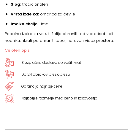
Slog:
tradicionalen
Vrsta izdelka:
omarica za čevlje
Ime kolekcije:
Lima
Popolna izbira za vse, ki želijo ohraniti red v predsobi ali
hodniku, hkrati pa ohraniti topel, naraven videz prostora.
Celoten opis
Brezplačna dostava do vaših vrat
Do 24 obrokov brez obresti
Garancija najnižje cene
Najboljše razmerje med ceno in kakovostjo