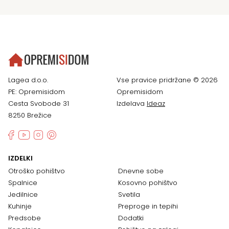
Lagea d.o.o.
Vse pravice pridržane © 2026
PE: Opremisidom
Opremisidom
Cesta Svobode 31
Izdelava
Ideaz
8250 Brežice
IZDELKI
Otroško pohištvo
Dnevne sobe
Spalnice
Kosovno pohištvo
Jedilnice
Svetila
Kuhinje
Preproge in tepihi
Predsobe
Dodatki