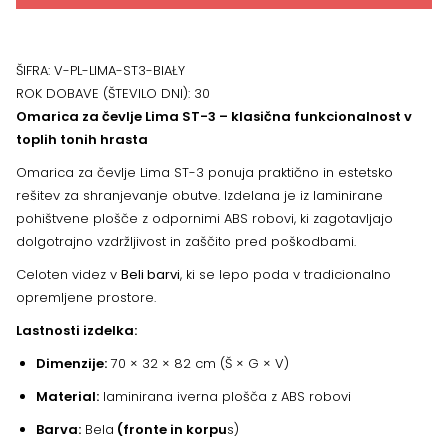
količina
ŠIFRA:
V-PL-LIMA-ST3-BIAŁY
ROK DOBAVE (ŠTEVILO DNI):
30
Omarica za čevlje Lima ST-3 – klasična funkcionalnost v
toplih tonih hrasta
Omarica za čevlje Lima ST-3 ponuja praktično in estetsko
rešitev za shranjevanje obutve. Izdelana je iz laminirane
pohištvene plošče z odpornimi ABS robovi, ki zagotavljajo
dolgotrajno vzdržljivost in zaščito pred poškodbami.
Celoten videz v
Beli barvi
, ki se lepo poda v tradicionalno
opremljene prostore.
Lastnosti izdelka:
Dimenzije:
70 × 32 × 82 cm (Š × G × V)
Material:
laminirana iverna plošča z ABS robovi
Barva:
Bela
(fronte in korpu
s)