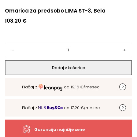
Omarica za predsobo LIMA ST-3, Bela
103,20
€
Omarica
–
+
za
Dodaj v košarico
predsobo
Plačaj z
od
19,16
€
/mesec
LIMA
ST-
Plačaj z
od
17,20
€
/mesec
3,
Bela
Garancija najnižje cene