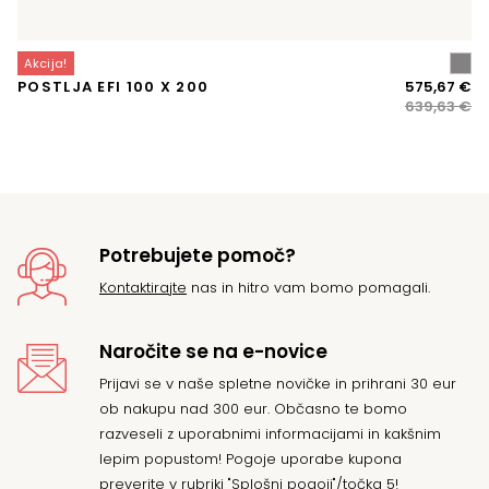
Akcija!
A
Iz
Tr
POSTLJA EFI 100 X 200
575,67
€
K
ce
ce
639,63
€
je
je:
bil
57
63
Potrebujete pomoč?
Kontaktirajte
nas in hitro vam bomo pomagali.
Naročite se na e-novice
Prijavi se v naše spletne novičke in prihrani 30 eur
ob nakupu nad 300 eur. Občasno te bomo
razveseli z uporabnimi informacijami in kakšnim
lepim popustom! Pogoje uporabe kupona
preverite v rubriki "Splošni pogoji"/točka 5!