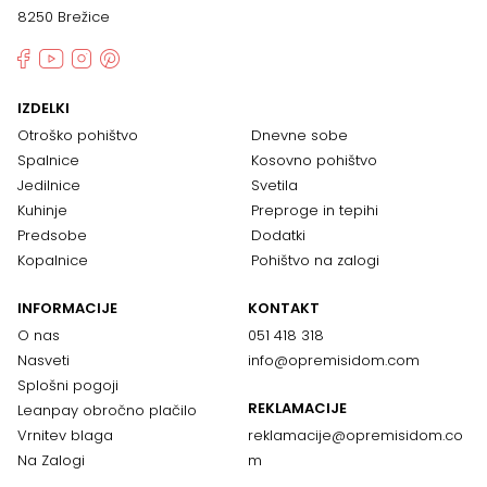
8250 Brežice
IZDELKI
Otroško pohištvo
Dnevne sobe
Spalnice
Kosovno pohištvo
Jedilnice
Svetila
Kuhinje
Preproge in tepihi
Predsobe
Dodatki
Kopalnice
Pohištvo na zalogi
INFORMACIJE
KONTAKT
O nas
051 418 318
Nasveti
info@opremisidom.com
Splošni pogoji
REKLAMACIJE
Leanpay obročno plačilo
Vrnitev blaga
reklamacije@
opremisidom.co
Na Zalogi
m