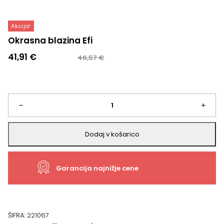
Akcija!
Okrasna blazina Efi
Izvirna
Trenutna
41,91
€
46,57
€
cena
cena
je
je:
bila:
41,91 €.
46,57 €.
Okrasna
–
+
blazina
Dodaj v košarico
Efi
Garancija najnižje cene
količina
ŠIFRA:
221067