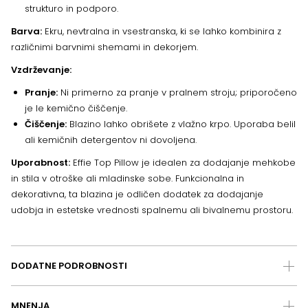
strukturo in podporo.
Barva:
Ekru, nevtralna in vsestranska, ki se lahko kombinira z
različnimi barvnimi shemami in dekorjem.
Vzdrževanje:
Pranje:
Ni primerno za pranje v pralnem stroju; priporočeno
je le kemično čiščenje.
Čiščenje:
Blazino lahko obrišete z vlažno krpo. Uporaba belil
ali kemičnih detergentov ni dovoljena.
Uporabnost:
Effie Top Pillow je idealen za dodajanje mehkobe
in stila v otroške ali mladinske sobe. Funkcionalna in
dekorativna, ta blazina je odličen dodatek za dodajanje
udobja in estetske vrednosti spalnemu ali bivalnemu prostoru.
DODATNE PODROBNOSTI
MNENJA