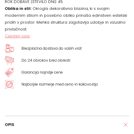
ROK DOBAVE (ŠTEVILO DNI):
45
Oblika in stil:
Okrogla dekorativna blazina, ki s svojim
modernim stilom in posebno obliko prinaša edinstven estetski
pridih v prostor. Mehka struktura zagotavlja udobje in vizualno
privlačnost.
Celoten opis
Brezplačna dostava do vaših vrat
Do 24 obrokov brez obresti
Garancija najnižje cene
Najboljše razmerje med ceno in kakovostjo
OPIS