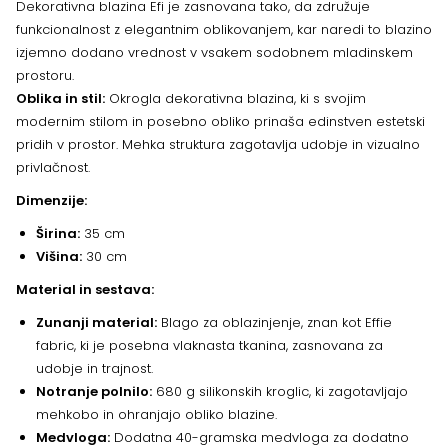
Dekorativna blazina Efi je zasnovana tako, da združuje
funkcionalnost z elegantnim oblikovanjem, kar naredi to blazino
izjemno dodano vrednost v vsakem sodobnem mladinskem
prostoru.
Oblika in stil:
Okrogla dekorativna blazina, ki s svojim
modernim stilom in posebno obliko prinaša edinstven estetski
pridih v prostor. Mehka struktura zagotavlja udobje in vizualno
privlačnost.
Dimenzije:
Širina:
35 cm
Višina:
30 cm
Material in sestava:
Zunanji material:
Blago za oblazinjenje, znan kot Effie
fabric, ki je posebna vlaknasta tkanina, zasnovana za
udobje in trajnost.
Notranje polnilo:
680 g silikonskih kroglic, ki zagotavljajo
mehkobo in ohranjajo obliko blazine.
Medvloga:
Dodatna 40-gramska medvloga za dodatno