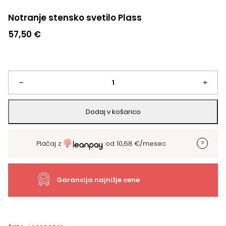
Notranje stensko svetilo Plass
57,50
€
Notranje
–
+
stensko
Dodaj v košarico
svetilo
Plačaj z
od
10,68
€
/mesec
Plass
količina
Garancija najnižje cene