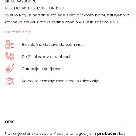
ŠIFRA:
AA2386R01
ROK DOBAVE (ŠTEVILO DNI):
30
Svetilo Ray je notranje stoječe svetilo v krom barvi, narejeno iz
kovine in stekla, z maksimalno močjo 40 W in zaščito IP20.
Celoten opis
Brezplačna dostava do vaših vrat
Do 24 obrokov brez obresti
Garancija najnižje cene
Najboljše razmerje med ceno in kakovostjo
OPIS
Notranje stensko svetilo Plass je prilagodljiv in
praktičen
kos