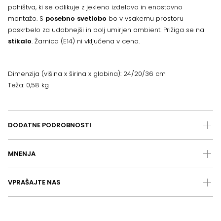
pohištva, ki se odlikuje z jekleno izdelavo in enostavno
montažo. S
posebno
svetlobo
bo v vsakemu prostoru
poskrbelo za udobnejši in bolj umirjen ambient. Prižiga se na
stikalo
. Žarnica (E14) ni vključena v ceno.
Dimenzija (višina x širina x globina): 24/20/36 cm
Teža: 0,58 kg
DODATNE PODROBNOSTI
MNENJA
VPRAŠAJTE NAS