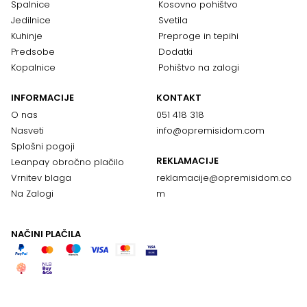
Spalnice
Kosovno pohištvo
Jedilnice
Svetila
Kuhinje
Preproge in tepihi
Predsobe
Dodatki
Kopalnice
Pohištvo na zalogi
INFORMACIJE
KONTAKT
O nas
051 418 318
Nasveti
info@opremisidom.com
Splošni pogoji
REKLAMACIJE
Leanpay obročno plačilo
Vrnitev blaga
reklamacije@
opremisidom.co
Na Zalogi
m
NAČINI PLAČILA