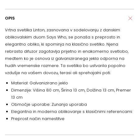
OPIS
Vrtna svetilka Linton, zasnovana v sodelovanju z danskim
oblikovalskim duom Says Who, se ponaša s preprosto in
elegantno obliko, ki spominja na klasično svetilko. Njena
rebrasta difuzor zagotavlja prijetno in enakomerno svetlobo,
medtem ko je osnova iz galvaniziranega jekla odporna na
hudih vremenske razmere. Ta svetilka bo ustvarila popolno
vzdušje na vašem dovozu, terasi ali sprehajalni poti.
Material: Galvanizirano jeklo
Dimenzije: Višina 80 cm, Širina 13 cm, Dolžina 13 cm, Premer
13 cm
Območje uporabe: Zunanja uporaba
Elegantna in moderna oblikovanje s klasičnimi referencami
Preprost način namestitve