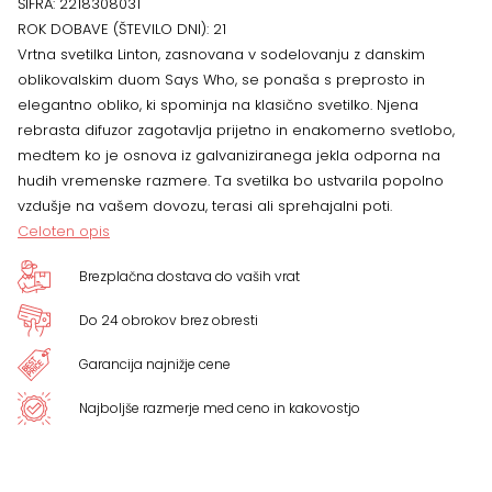
ŠIFRA:
2218308031
ROK DOBAVE (ŠTEVILO DNI):
21
Vrtna svetilka Linton, zasnovana v sodelovanju z danskim
oblikovalskim duom Says Who, se ponaša s preprosto in
elegantno obliko, ki spominja na klasično svetilko. Njena
rebrasta difuzor zagotavlja prijetno in enakomerno svetlobo,
medtem ko je osnova iz galvaniziranega jekla odporna na
hudih vremenske razmere. Ta svetilka bo ustvarila popolno
vzdušje na vašem dovozu, terasi ali sprehajalni poti.
Celoten opis
Brezplačna dostava do vaših vrat
Do 24 obrokov brez obresti
Garancija najnižje cene
Najboljše razmerje med ceno in kakovostjo