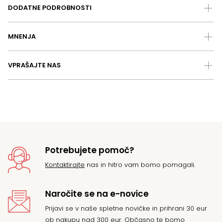
DODATNE PODROBNOSTI
MNENJA
VPRAŠAJTE NAS
Potrebujete pomoč?
Kontaktirajte
nas in hitro vam bomo pomagali.
Naročite se na e-novice
Prijavi se v naše spletne novičke in prihrani 30 eur
ob nakupu nad 300 eur. Občasno te bomo