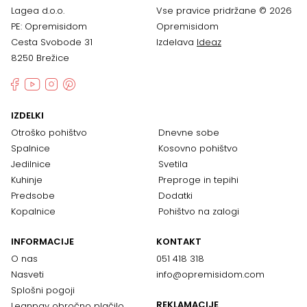
Lagea d.o.o.
Vse pravice pridržane © 2026
PE: Opremisidom
Opremisidom
Cesta Svobode 31
Izdelava
Ideaz
8250 Brežice
IZDELKI
Otroško pohištvo
Dnevne sobe
Spalnice
Kosovno pohištvo
Jedilnice
Svetila
Kuhinje
Preproge in tepihi
Predsobe
Dodatki
Kopalnice
Pohištvo na zalogi
INFORMACIJE
KONTAKT
O nas
051 418 318
Nasveti
info@opremisidom.com
Splošni pogoji
REKLAMACIJE
Leanpay obročno plačilo