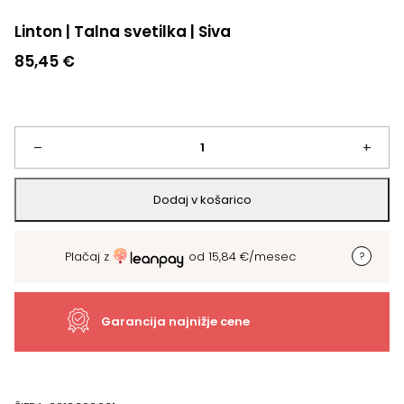
Linton | Talna svetilka | Siva
85,45
€
Linton
–
+
|
Dodaj v košarico
Talna
Plačaj z
od
15,84
€
/mesec
svetilka
|
Garancija najnižje cene
Siva
količina