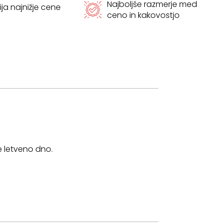
Najboljše razmerje med
ja najnižje cene
ceno in kakovostjo
e letveno dno.