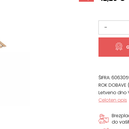
cena
cena
je
je:
bila:
42,20 €.
Letveno
–
46,89 €.
dno
G
90
x
200
ŠIFRA:
606305
ROK DOBAVE (
cm
Letveno dno 
Celoten opis
količina
Brezpl
do vaši