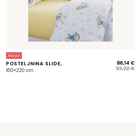
Akcija!
86,14
€
POSTELJNINA SLIDE,
93,22
€
160×220 cm
j