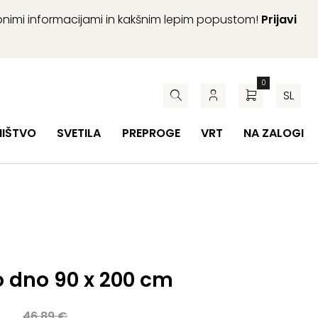
abnimi informacijami in kakšnim lepim popustom!
Prijavi
0
SL
HIŠTVO
SVETILA
PREPROGE
VRT
NA ZALOGI
o dno 90 x 200 cm
a
46,89
€