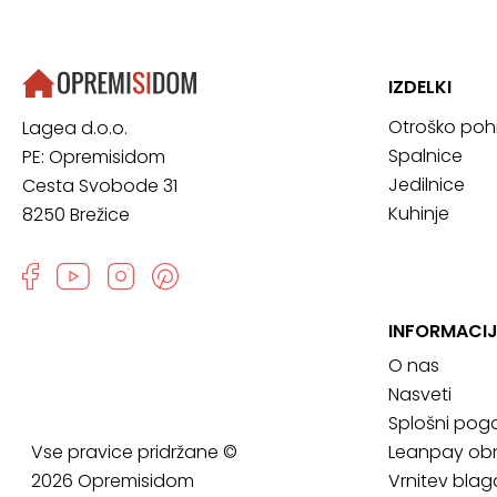
IZDELKI
Otroško poh
Lagea d.o.o.
Spalnice
PE: Opremisidom
Jedilnice
Cesta Svobode 31
Kuhinje
8250 Brežice
INFORMACIJ
O nas
Nasveti
Splošni pogo
Vse pravice pridržane ©
Leanpay obr
2026 Opremisidom
Vrnitev blag