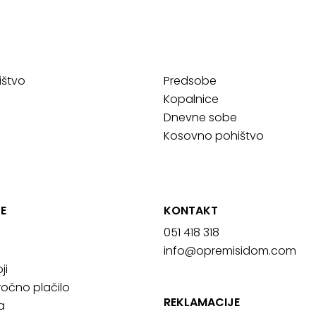
ištvo
Predsobe
Kopalnice
Dnevne sobe
Kosovno pohištvo
E
KONTAKT
051 418 318
info@opremisidom.com
ji
očno plačilo
REKLAMACIJE
a