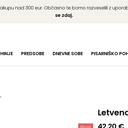
ob nakupu nad 300 eur. Občasno te bomo razveselili z upor
se zdaj.
HINJE
PREDSOBE
DNEVNE SOBE
PISARNIŠKO PO
m
Letven
Izvirna
Trenutn
42,20
€
Akcija!