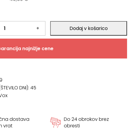
+
Dodaj v košarico
arancija najnižje cene
9
ŠTEVILO DNI):
45
Vox
ačna dostava
Do 24 obrokov brez
h vrat
obresti