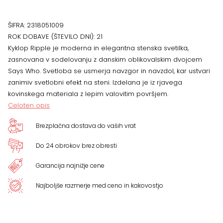
Rjava
ŠIFRA:
2318051009
količina
ROK DOBAVE (ŠTEVILO DNI):
21
Kyklop Ripple je moderna in elegantna stenska svetilka,
zasnovana v sodelovanju z danskim oblikovalskim dvojcem
Says Who. Svetloba se usmerja navzgor in navzdol, kar ustvari
zanimiv svetlobni efekt na steni. Izdelana je iz rjavega
kovinskega materiala z lepim valovitim površjem.
Celoten opis
Brezplačna dostava do vaših vrat
Do 24 obrokov brez obresti
Garancija najnižje cene
Najboljše razmerje med ceno in kakovostjo