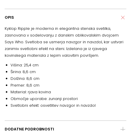
OPIS
Kyklop Ripple je moderna in elegantna stenska svetilka,
zasnovana v sodelovanju z danskim oblikovalskim dvojcem
Says Who. Svetloba se usmerja navzgor in navzdol, kar ustvari
zanimiv svetlobni efekt na steni. Izdelana je iz rjavega
kovinskega materiala z lepim valovitim površjem.
Višina: 25,4 cm
Širina: 8,6 cm
Dolžina: 8,6 cm
Premer: 8,6 cm
Material: rjava kovina
Območje uporabe: zunanji prostori
Svetlobni efekt: osvetlitev navzgor in navzdol
DODATNE PODROBNOSTI