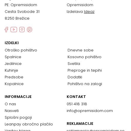
PE: Opremisidom
Opremisidom
Cesta Svobode 31
Izdelava
Ideaz
8250 Brežice
IZDELKI
Otroško pohištvo
Dnevne sobe
Spalnice
Kosovno pohištvo
Jedilnice
Svetila
Kuhinje
Preproge in tepihi
Predsobe
Dodatki
Kopalnice
Pohištvo na zalogi
INFORMACIJE
KONTAKT
O nas
051 418 318
Nasveti
info@opremisidom.com
Splošni pogoji
REKLAMACIJE
Leanpay obročno plačilo
Vrnitev blaga
reklamacije@
opremisidom.co