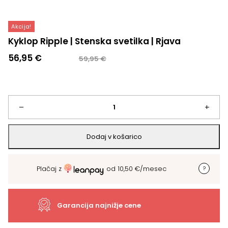
Akcija!
Kyklop Ripple | Stenska svetilka | Rjava
Izvirna
Trenutna
56,95
€
59,95
€
cena
cena
je
je:
bila:
56,95 €.
59,95 €.
Kyklop
–
+
Ripple
Dodaj v košarico
|
Plačaj z
od
10,50
€
/mesec
Stenska
svetilka
Garancija najnižje cene
|