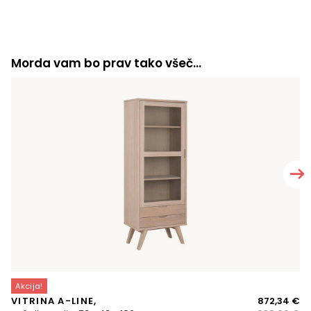
Morda vam bo prav tako všeč…
K
Akcija!
hr
Iz
Tr
VITRINA A-LINE,
872,34
€