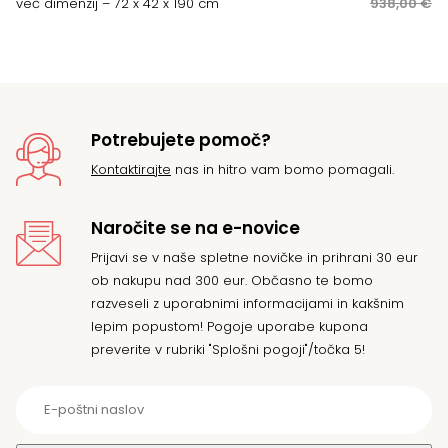
ce
ce
več dimenzij – 72 x 42 x 190 cm
938,00
€
je
je:
bil
87
93
Potrebujete pomoč?
Kontaktirajte
nas in hitro vam bomo pomagali.
Naročite se na e-novice
Prijavi se v naše spletne novičke in prihrani 30 eur
ob nakupu nad 300 eur. Občasno te bomo
razveseli z uporabnimi informacijami in kakšnim
lepim popustom! Pogoje uporabe kupona
preverite v rubriki "Splošni pogoji"/točka 5!