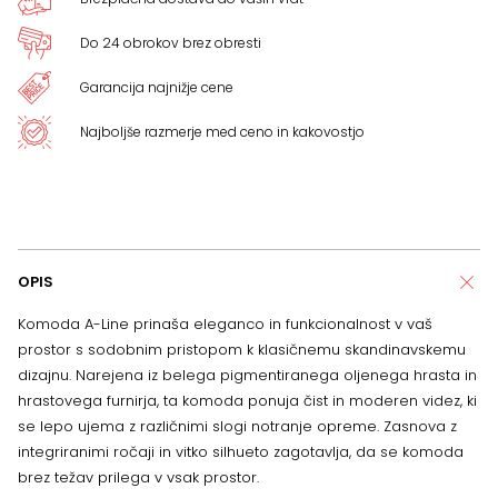
Do 24 obrokov brez obresti
Garancija najnižje cene
Najboljše razmerje med ceno in kakovostjo
OPIS
Komoda A-Line prinaša eleganco in funkcionalnost v vaš
prostor s sodobnim pristopom k klasičnemu skandinavskemu
dizajnu. Narejena iz belega pigmentiranega oljenega hrasta in
hrastovega furnirja, ta komoda ponuja čist in moderen videz, ki
se lepo ujema z različnimi slogi notranje opreme. Zasnova z
integriranimi ročaji in vitko silhueto zagotavlja, da se komoda
brez težav prilega v vsak prostor.