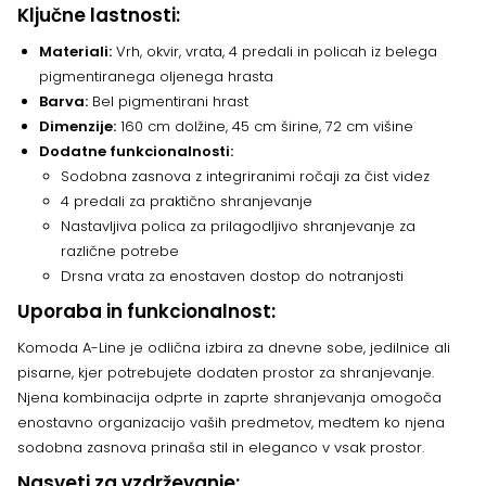
Ključne lastnosti:
Materiali:
Vrh, okvir, vrata, 4 predali in policah iz belega
pigmentiranega oljenega hrasta
Barva:
Bel pigmentirani hrast
Dimenzije:
160 cm dolžine, 45 cm širine, 72 cm višine
Dodatne funkcionalnosti:
Sodobna zasnova z integriranimi ročaji za čist videz
4 predali za praktično shranjevanje
Nastavljiva polica za prilagodljivo shranjevanje za
različne potrebe
Drsna vrata za enostaven dostop do notranjosti
Uporaba in funkcionalnost:
Komoda A-Line je odlična izbira za dnevne sobe, jedilnice ali
pisarne, kjer potrebujete dodaten prostor za shranjevanje.
Njena kombinacija odprte in zaprte shranjevanja omogoča
enostavno organizacijo vaših predmetov, medtem ko njena
sodobna zasnova prinaša stil in eleganco v vsak prostor.
Nasveti za vzdrževanje: