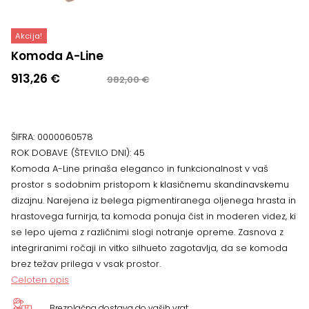
Akcija!
Komoda A-Line
Izvirna
Trenutna
913,26
€
982,00
€
cena
cena
je
je:
bila:
913,26 €.
ŠIFRA:
0000060578
982,00 €.
ROK DOBAVE (ŠTEVILO DNI):
45
Komoda A-Line prinaša eleganco in funkcionalnost v vaš
prostor s sodobnim pristopom k klasičnemu skandinavskemu
dizajnu. Narejena iz belega pigmentiranega oljenega hrasta in
hrastovega furnirja, ta komoda ponuja čist in moderen videz, ki
se lepo ujema z različnimi slogi notranje opreme. Zasnova z
integriranimi ročaji in vitko silhueto zagotavlja, da se komoda
brez težav prilega v vsak prostor.
Celoten opis
Brezplačna dostava do vaših vrat