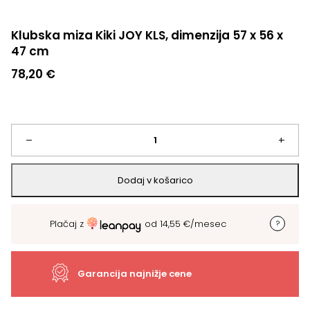
Klubska miza Kiki JOY KLS, dimenzija 57 x 56 x
47 cm
78,20
€
Klubska
–
+
miza
Dodaj v košarico
Kiki
Plačaj z
od
14,55
€
/mesec
JOY
KLS,
Garancija najnižje cene
dimenzija