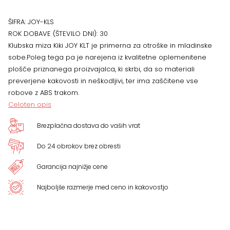
57
ŠIFRA:
JOY-KLS
x
ROK DOBAVE (ŠTEVILO DNI):
30
Klubska miza Kiki JOY KLT je primerna za otroške in mladinske
56
sobe.Poleg tega pa je narejena iz kvalitetne oplemenitene
plošče priznanega proizvajalca, ki skrbi, da so materiali
x
preverjene kakovosti in neškodljivi, ter ima zaščitene vse
robove z ABS trakom.
47
Celoten opis
cm
Brezplačna dostava do vaših vrat
količina
Do 24 obrokov brez obresti
Garancija najnižje cene
Najboljše razmerje med ceno in kakovostjo