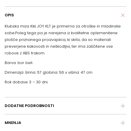
OPIS
Klubska miza Kiki JOY KLT je primerna za otroške in mladinske
sobe.Poleg tega pa je narejena iz kvalitetne oplemenitene
plošče priznanega proizvajalca, ki skrbi, da so materiali
preverjene kakovosti in neškodljivi, ter ima zaščitene vse
robove z ABS trakom.
Barva: bor beli
Dimenzija: širina: 57 globina: 56 x višina: 47 cm
Rok dobave 3 – 30 dni.
DODATNE PODROBNOSTI
MNENJA