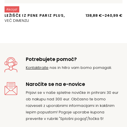
Akcija!
A
Ce
LEŽIŠČE IZ PENE PARIZ PLUS,
138,88
€
–
240,99
€
T
ra
VEČ DIMENZIJ
si
o
13
d
24
Potrebujete pomoč?
Kontaktirajte
nas in hitro vam bomo pomagali.
Naročite se na e-novice
Prijavi se v naše spletne novičke in prihrani 30 eur
ob nakupu nad 300 eur. Občasno te bomo
razveseli z uporabnimi informacijami in kakšnim
lepim popustom! Pogoje uporabe kupona
preverite v rubriki "Splošni pogoji"/točka 5!