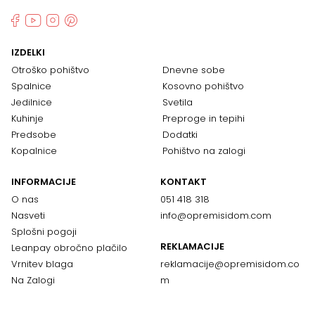
IZDELKI
Otroško pohištvo
Dnevne sobe
Spalnice
Kosovno pohištvo
Jedilnice
Svetila
Kuhinje
Preproge in tepihi
Predsobe
Dodatki
Kopalnice
Pohištvo na zalogi
INFORMACIJE
KONTAKT
O nas
051 418 318
Nasveti
info@opremisidom.com
Splošni pogoji
REKLAMACIJE
Leanpay obročno plačilo
Vrnitev blaga
reklamacije@
opremisidom.co
Na Zalogi
m