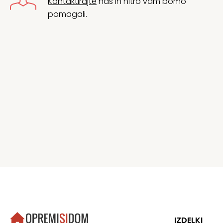
Kontaktirajte
nas in hitro vam bomo
pomagali.
IZDELKI