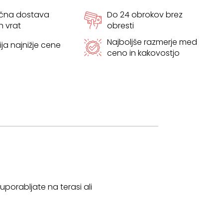
ačna dostava
Do 24 obrokov brez
h vrat
obresti
Najboljše razmerje med
ja najnižje cene
ceno in kakovostjo
 uporabljate na terasi ali