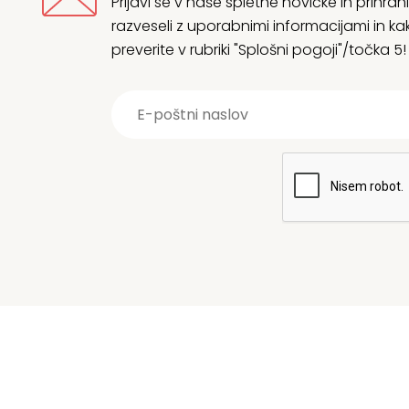
Prijavi se v naše spletne novičke in prih
razveseli z uporabnimi informacijami in
preverite v rubriki "Splošni pogoji"/točka 5!