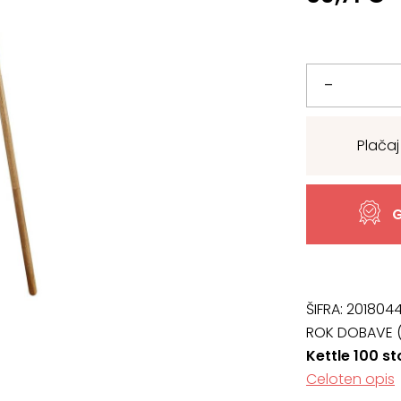
Kettle
–
100
Plačaj
stojalo,
LES
G
količina
ŠIFRA:
2018044
ROK DOBAVE (
Kettle 100 st
Celoten opis