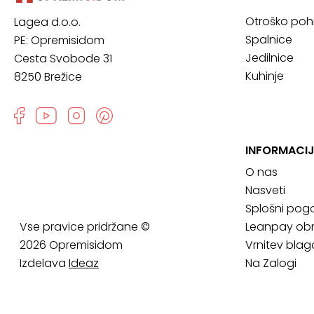
Otroško poh
Lagea d.o.o.
Spalnice
PE: Opremisidom
Jedilnice
Cesta Svobode 31
Kuhinje
8250 Brežice
INFORMACIJ
O nas
Nasveti
Splošni pogo
Vse pravice pridržane ©
Leanpay obr
2026 Opremisidom
Vrnitev blag
Izdelava
Ideaz
Na Zalogi