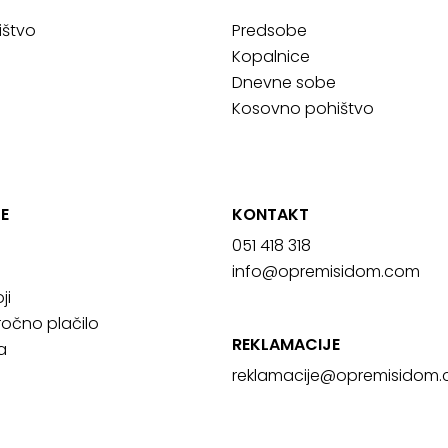
ištvo
Predsobe
Kopalnice
Dnevne sobe
Kosovno pohištvo
E
KONTAKT
051 418 318
info@opremisidom.com
ji
očno plačilo
REKLAMACIJE
a
reklamacije@
opremisidom