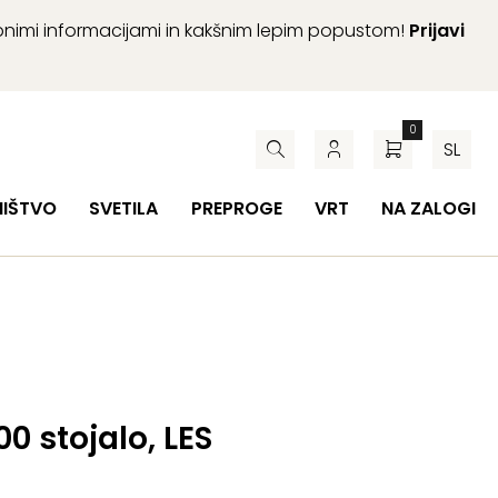
abnimi informacijami in kakšnim lepim popustom!
Prijavi
0
SL
HIŠTVO
SVETILA
PREPROGE
VRT
NA ZALOGI
00 stojalo, LES