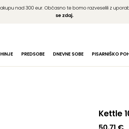
ob nakupu nad 300 eur. Občasno te bomo razveselili z upor
se zdaj.
HINJE
PREDSOBE
DNEVNE SOBE
PISARNIŠKO PO
Kettle 1
50,71
€