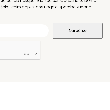
rani 30 eur ob nakupu nad 300 eur. Občasno te bomo
 kakšnim lepim popustom! Pogoje uporabe kupona