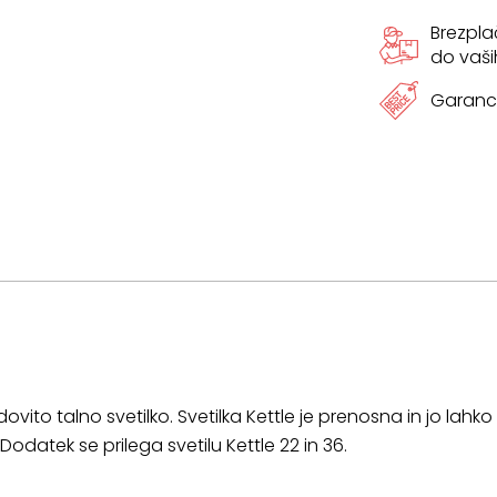
Brezpl
do vaši
Garanci
vito talno svetilko.
Svetilka Kettle je prenosna in jo lahko
Dodatek se prilega svetilu Kettle 22 in 36.