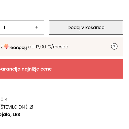
+
Dodaj v košarico
 z
od
17,00
€
/mesec
arancija najnižje cene
014
ŠTEVILO DNI):
21
ojalo, LES