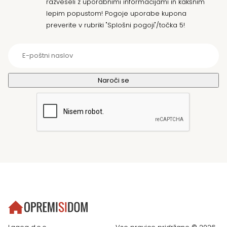
razveseli z uporabnimi informacijami in kakšnim
lepim popustom! Pogoje uporabe kupona
preverite v rubriki "Splošni pogoji"/točka 5!