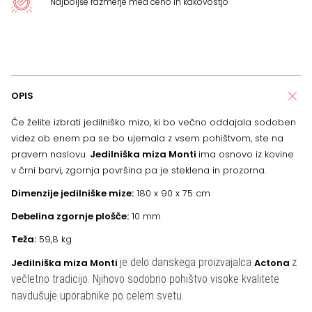
Najboljše razmerje med ceno in kakovostjo
OPIS
Če želite izbrati jedilniško mizo, ki bo večno oddajala sodoben
videz ob enem pa se bo ujemala z vsem pohištvom, ste na
pravem naslovu.
Jedilniška miza Monti
ima osnovo iz kovine
v črni barvi, zgornja površina pa je steklena in prozorna.
Dimenzije jedilniške mize:
180 x 90 x 75 cm
Debelina zgornje plošče:
10 mm
Teža:
59,8 kg
je delo danskega proizvajalca
z
Jedilniška miza Monti
Actona
večletno tradicijo. Njihovo sodobno pohištvo visoke kvalitete
navdušuje uporabnike po celem svetu.