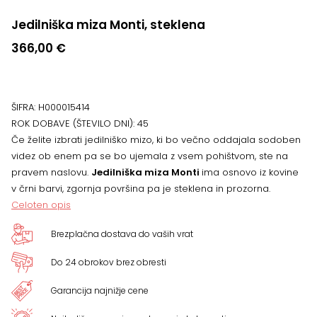
Jedilniška miza Monti, steklena
366,00
€
ŠIFRA:
H000015414
ROK DOBAVE (ŠTEVILO DNI):
45
Če želite izbrati jedilniško mizo, ki bo večno oddajala sodoben
videz ob enem pa se bo ujemala z vsem pohištvom, ste na
pravem naslovu.
Jedilniška miza Monti
ima osnovo iz kovine
v črni barvi, zgornja površina pa je steklena in prozorna.
Celoten opis
Brezplačna dostava do vaših vrat
Do 24 obrokov brez obresti
Garancija najnižje cene