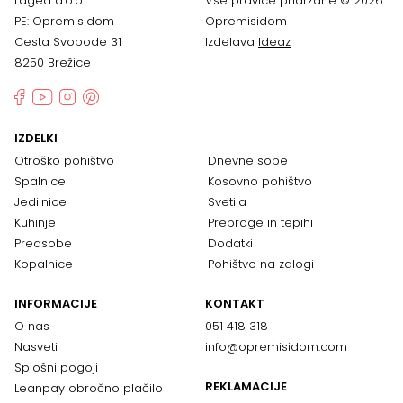
Lagea d.o.o.
Vse pravice pridržane © 2026
PE: Opremisidom
Opremisidom
Cesta Svobode 31
Izdelava
Ideaz
8250 Brežice
IZDELKI
Otroško pohištvo
Dnevne sobe
Spalnice
Kosovno pohištvo
Jedilnice
Svetila
Kuhinje
Preproge in tepihi
Predsobe
Dodatki
Kopalnice
Pohištvo na zalogi
INFORMACIJE
KONTAKT
O nas
051 418 318
Nasveti
info@opremisidom.com
Splošni pogoji
REKLAMACIJE
Leanpay obročno plačilo