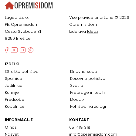
Lagea d.o.o.
Vse pravice pridržane © 2026
PE: Opremisidom
Opremisidom
Cesta Svobode 31
Izdelava
Ideaz
8250 Brežice
IZDELKI
Otroško pohištvo
Dnevne sobe
Spalnice
Kosovno pohištvo
Jedilnice
Svetila
Kuhinje
Preproge in tepihi
Predsobe
Dodatki
Kopalnice
Pohištvo na zalogi
INFORMACIJE
KONTAKT
O nas
051 418 318
Nasveti
info@opremisidom.com