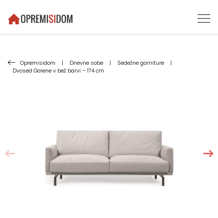
Opremisidom
|
Dnevne sobe
|
Sedežne garniture
|
Dvosed Galene v bež barvi – 174 cm