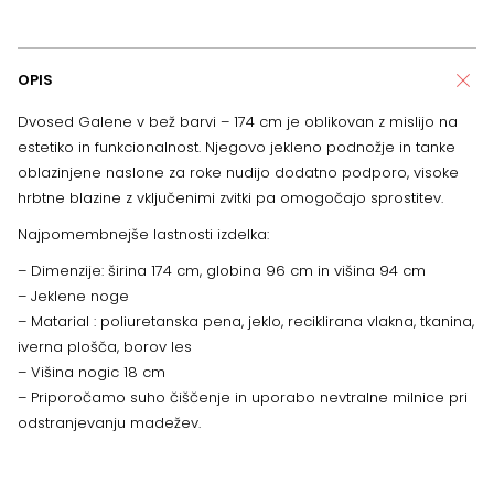
OPIS
Dvosed Galene v bež barvi – 174 cm je oblikovan z mislijo na
estetiko in funkcionalnost. Njegovo jekleno podnožje in tanke
oblazinjene naslone za roke nudijo dodatno podporo, visoke
hrbtne blazine z vključenimi zvitki pa omogočajo sprostitev.
Najpomembnejše lastnosti izdelka:
– Dimenzije: širina 174 cm, globina 96 cm in višina 94 cm
– Jeklene noge
– Matarial : poliuretanska pena, jeklo, reciklirana vlakna, tkanina,
iverna plošča, borov les
– Višina nogic 18 cm
– Priporočamo suho čiščenje in uporabo nevtralne milnice pri
odstranjevanju madežev.