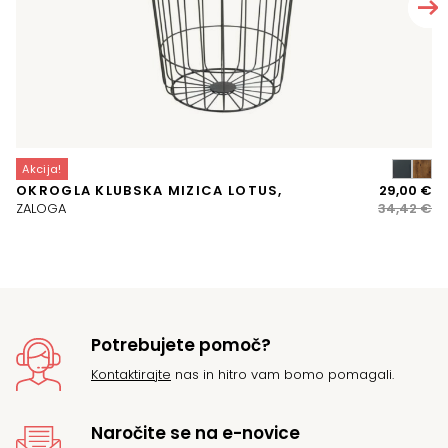
Akcija!
A
Iz
Tr
OKROGLA KLUBSKA MIZICA LOTUS,
29,00
€
T
ce
ce
ZALOGA
34,42
€
si
je
je:
bil
29
34
Potrebujete pomoč?
Kontaktirajte
nas in hitro vam bomo pomagali.
Naročite se na e-novice