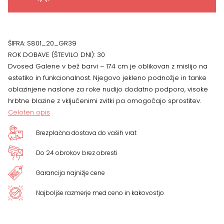
cm
količina
ŠIFRA:
S801_20_GR39
ROK DOBAVE (ŠTEVILO DNI):
30
Dvosed Galene v bež barvi – 174 cm je oblikovan z mislijo na
estetiko in funkcionalnost. Njegovo jekleno podnožje in tanke
oblazinjene naslone za roke nudijo dodatno podporo, visoke
hrbtne blazine z vključenimi zvitki pa omogočajo sprostitev.
Celoten opis
Brezplačna dostava do vaših vrat
Do 24 obrokov brez obresti
Garancija najnižje cene
Najboljše razmerje med ceno in kakovostjo