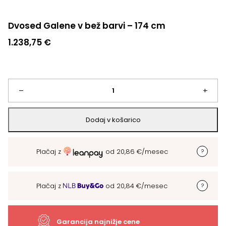
Dvosed Galene v bež barvi – 174 cm
1.238,75
€
Dvosed
–
+
Galene
Dodaj v košarico
v
Plačaj z
od
20,86
€
/mesec
bež
barvi
Plačaj z
od
20,84
€
/mesec
-
174
Garancija najnižje cene