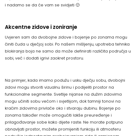
i nadamo se da će vam se svidjeti 🙂
Akcentne zidove i zoniranje
Uvjeren sam da dvobojne zidove i bojenje po zonama mogu
činiti čuda u dječjoj sobi. Po našem mišljenju, upotreba tehnika
blokiranja boja ne samo da može definirati različita područja u
sobi, već i dodati igrivi zaokret prostoru.
Na primjer, kada imamo podužu i usku dječju sobu, dvobojni
zidovi mogu stvoriti vizualnu širinu i podijeliti prostor na
funkcionalne segmente. Svetlije nijanse na dužim zidovima
mogu učiniti sobu većom i svjetlijom, dok tamniji tonovi na
kraćim zidovima privlače oko i stvaraju dubinu. Bojenje po
zonama također može omogućiti lakše preuređenje i
prilagođavanje sobe kako dijete raste. Ne morate potpuno
obnavljati prostor, možete promijeniti funkciju ili atmosferu