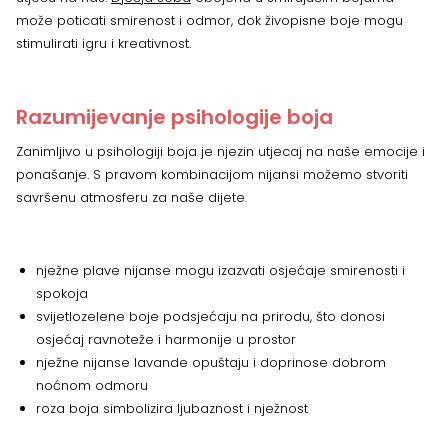
može poticati smirenost i odmor, dok živopisne boje mogu
stimulirati igru i kreativnost.
Razumijevanje psihologije boja
Zanimljivo u psihologiji boja je njezin utjecaj na naše emocije i
ponašanje. S pravom kombinacijom nijansi možemo stvoriti
savršenu atmosferu za naše dijete.
nježne plave nijanse mogu izazvati osjećaje smirenosti i
spokoja
svijetlozelene boje podsjećaju na prirodu, što donosi
osjećaj ravnoteže i harmonije u prostor
nježne nijanse lavande opuštaju i doprinose dobrom
noćnom odmoru
roza boja simbolizira ljubaznost i nježnost