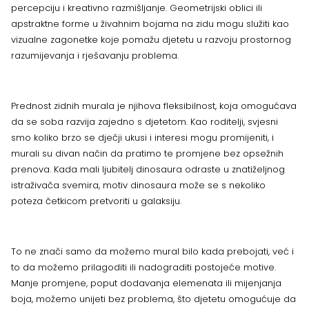
percepciju i kreativno razmišljanje. Geometrijski oblici ili
apstraktne forme u živahnim bojama na zidu mogu služiti kao
vizualne zagonetke koje pomažu djetetu u razvoju prostornog
razumijevanja i rješavanju problema.
Prednost zidnih murala je njihova fleksibilnost, koja omogućava
da se soba razvija zajedno s djetetom. Kao roditelji, svjesni
smo koliko brzo se dječji ukusi i interesi mogu promijeniti, i
murali su divan način da pratimo te promjene bez opsežnih
prenova. Kada mali ljubitelj dinosaura odraste u znatiželjnog
istraživača svemira, motiv dinosaura može se s nekoliko
poteza četkicom pretvoriti u galaksiju.
To ne znači samo da možemo mural bilo kada prebojati, već i
to da možemo prilagoditi ili nadograditi postojeće motive.
Manje promjene, poput dodavanja elemenata ili mijenjanja
boja, možemo unijeti bez problema, što djetetu omogućuje da