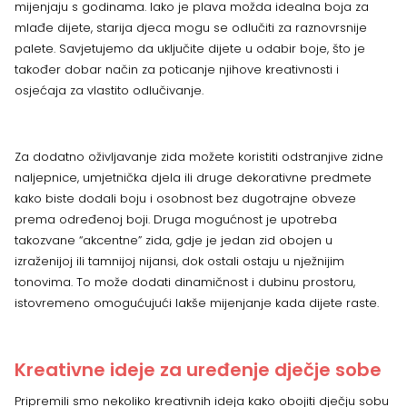
mijenjaju s godinama. Iako je plava možda idealna boja za
mlađe dijete, starija djeca mogu se odlučiti za raznovrsnije
palete. Savjetujemo da uključite dijete u odabir boje, što je
također dobar način za poticanje njihove kreativnosti i
osjećaja za vlastito odlučivanje.
Za dodatno oživljavanje zida možete koristiti odstranjive zidne
naljepnice, umjetnička djela ili druge dekorativne predmete
kako biste dodali boju i osobnost bez dugotrajne obveze
prema određenoj boji. Druga mogućnost je upotreba
takozvane “akcentne” zida, gdje je jedan zid obojen u
izraženijoj ili tamnijoj nijansi, dok ostali ostaju u nježnijim
tonovima. To može dodati dinamičnost i dubinu prostoru,
istovremeno omogućujući lakše mijenjanje kada dijete raste.
Kreativne ideje za uređenje dječje sobe
Pripremili smo nekoliko kreativnih ideja kako obojiti dječju sobu