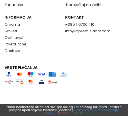
Kupaonice
Namještaj na zalihi
INFORMACIJA
KONTAKT
O nama
+385 1 6700 410
Savjeti
info@opremisidom.com
Opći uvjeti
Povrat robe
Dostava
VRSTE PLAĆANJA
Naša internetska stranica radi što boljeg korisničkog iskustva i analize
posjeta upotrebljava kolačiće (cookies).
Više o kolačićima pročitajte
ovdje.
Odbaci
Dopusti.