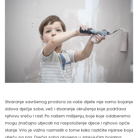
Stvaranje savršenog prostora za vaše dijete nije samo bojanje
zidova dječje sobe, već i stvaranje okruženja koje podržava
njihovu sreću i rast. Po našem mišljenju, boje koje odaberemo
mogu značajno utjecati na raspoloženje djece i njihovo opće
stanje. Vrlo je važno razmisliti o tome kako različite nijanse boja
utječu na nas.
Dječja soba
obojena u smirujućim bojama