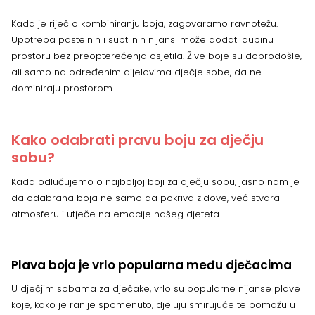
Kada je riječ o kombiniranju boja, zagovaramo ravnotežu.
Upotreba pastelnih i suptilnih nijansi može dodati dubinu
prostoru bez preopterećenja osjetila. Žive boje su dobrodošle,
ali samo na određenim dijelovima dječje sobe, da ne
dominiraju prostorom.
Kako odabrati pravu boju za dječju
sobu?
Kada odlučujemo o najboljoj boji za dječju sobu, jasno nam je
da odabrana boja ne samo da pokriva zidove, već stvara
atmosferu i utječe na emocije našeg djeteta.
Plava boja je vrlo popularna među dječacima
U
dječjim sobama za dječake
, vrlo su popularne nijanse plave
koje, kako je ranije spomenuto, djeluju smirujuće te pomažu u