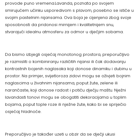
provode puno vremena.Lavanda, poznata po svojem
smirujućem učinku usporedivom s plavom, posebno se ističe u
svojim pastelnim nijansama. Ova boja je cijenjena zbog svoje
sposobnosti da pridonosi mirnijem i kvalitetnijem snu,
stvarajući idealnu atmosferu za odmor u dječjim sobama.
Da bismo izbjegli osjećaj monotonog prostora, preporučljivo
je razmisliti o kombiniranju različitih nijansi ili čak dodavanju
kontrastnih bojenih naglasaka koji donose dinamiku i dubinu u
prostor. Na primjer, svijetloroza zidovi mogu se oživjeti bojnim
naglascima u živahnim nijansama, poput žute, zelene ili
narančaste, koji donose radost i potiču dječju maštu. Nježni
lavandasti tonovi mogu se obogatiti dekoracijama u toplim
bojama, poput tople roze ili nježne žute, kako bi se spriječio
osjećaj hladnoće.
Preporučljivo je također uzeti u obzir da se dječji ukusi