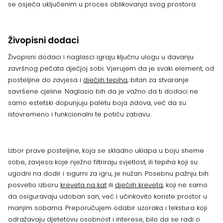
se osjeća uključenim u proces oblikovanja svog prostora.
Živopisni dodaci
Živopisni dodaci i naglasci igraju ključnu ulogu u davanju
završnog pečata dječjoj sobi. Vjerujem da je svaki element, od
posteljine do zavjesa i
dječjih tepiha
, bitan za stvaranje
savršene cjeline. Naglasio bih da je važno da ti dodaci ne
samo estetski dopunjuju paletu boja zidova, već da su
istovremeno i funkcionalni te potiču zabavu.
Izbor prave posteljine, koja se skladno uklapa u boju sheme
sobe, zavjesa koje nježno filtriraju svjetlost, ili tepiha koji su
ugodni na dodir i sigurni za igru, je nužan. Posebnu pažnju bih
posvetio izboru
kreveta na kat
ili
dječjih kreveta
, koji ne samo
da osiguravaju udoban san, već i učinkovito koriste prostor u
manjim sobama. Preporučujem odabir uzoraka i tekstura koji
odražavaju djetetovu osobnost i interese, bilo da se radi o