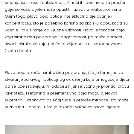
smanjenju stresa i anksioznosti, čineći ih idealnima za prostor
gdje se vaše dijete može opustiti i uživati u kvalitetnom snu.
Osim toga, plava boja potiče intelektualno djelovanje i
koncentraciju, što je posebno korisno za školsku dobu, kada su
učenje i fokusiranje od ključne važnosti. Plava je također boja
koja simbolizira povjerenje i odgovornost, pa može pomoći
stvoriti okruženje koje potiče te vrijednosti u svakodnevnom
životu djeteta.
Plava boja također simbolizira povjerenje, što je temeljno za
stvaranje zdravog i poticajnog okruženja koje omogućuje djeci
da se uče i razvijaju. Pri odabiru nijanse važno je pronaći pravu
ravnotežu. Pretamna ili preintenzivna boja mogu djelovati
suprotno i uzrokovati osjećaj tuge ili previše mirnoće, što može
suzbiti igru i energiju, što je također važno za razvoj djeteta.