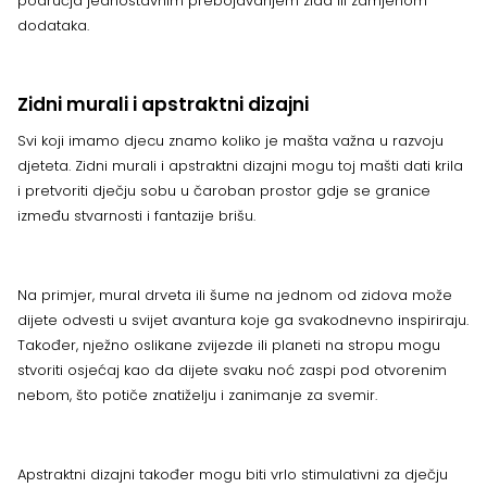
područja jednostavnim prebojavanjem zida ili zamjenom
dodataka.
Zidni murali i apstraktni dizajni
Svi koji imamo djecu znamo koliko je mašta važna u razvoju
djeteta. Zidni murali i apstraktni dizajni mogu toj mašti dati krila
i pretvoriti dječju sobu u čaroban prostor gdje se granice
između stvarnosti i fantazije brišu.
Na primjer, mural drveta ili šume na jednom od zidova može
dijete odvesti u svijet avantura koje ga svakodnevno inspiriraju.
Također, nježno oslikane zvijezde ili planeti na stropu mogu
stvoriti osjećaj kao da dijete svaku noć zaspi pod otvorenim
nebom, što potiče znatiželju i zanimanje za svemir.
Apstraktni dizajni također mogu biti vrlo stimulativni za dječju