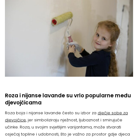
Roza i nijanse lavande su vrlo popularne među
djevojčicama
Roza boja i nijanse lavande često su izbor za
dječje sobe za
djevojčice
, jer simboliziraju nježnost, ljubaznost i smirujuće
učinke. Roza, u svojim svjetlijim varijantama, može stvarati
osjećaj topline i udobnosti, što je važno za prostor gdje djeca