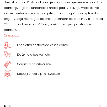
Uredski ormar Profi praktično je i prostrano rješenje za uredno
količina
pohranjivanje dokumenata i materijala. Iza dvaju vrata skriva
se pet pretinaca u visini registratora, omogućujući optimalnu
organizaciju radnog prostora. Sa širinom od 80 cm, visinom od
200 cm i dubinom od 40 cm, pruža dovoljno prostora za
pohranu.
Cijeli opis
Besplatna dostava do vašeg doma
Do 24 rata bez kamata
Garancija najniže cijene
Najbolji omjer cijene i kvalitete
OPIS