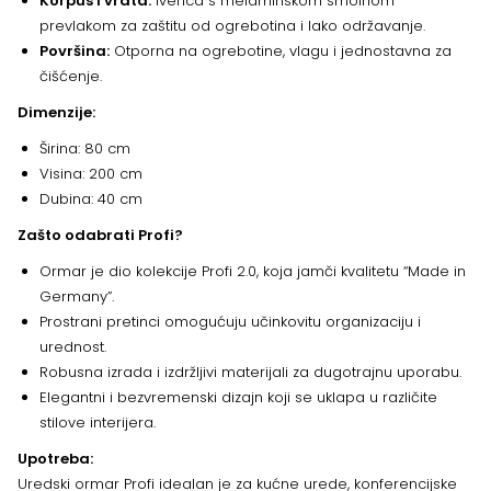
Korpus i vrata:
Iverica s melaminskom smolnom
prevlakom za zaštitu od ogrebotina i lako održavanje.
Površina:
Otporna na ogrebotine, vlagu i jednostavna za
čišćenje.
Dimenzije:
Širina: 80 cm
Visina: 200 cm
Dubina: 40 cm
Zašto odabrati Profi?
Ormar je dio kolekcije Profi 2.0, koja jamči kvalitetu “Made in
Germany”.
Prostrani pretinci omogućuju učinkovitu organizaciju i
urednost.
Robusna izrada i izdržljivi materijali za dugotrajnu uporabu.
Elegantni i bezvremenski dizajn koji se uklapa u različite
stilove interijera.
Upotreba:
Uredski ormar Profi idealan je za kućne urede, konferencijske