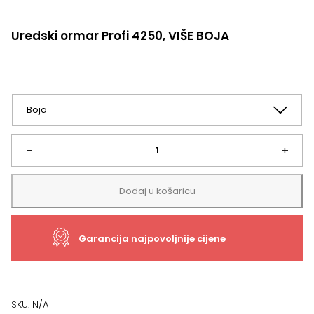
Uredski ormar Profi 4250, VIŠE BOJA
Uredski
–
+
ormar
Dodaj u košaricu
Profi
Garancija najpovoljnije cijene
4250,
VIŠE
BOJA
SKU:
N/A