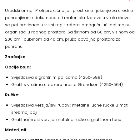
Uredski ormar Profi praktično je i prostrano rješenje za uredno
pohranjivanje dokumenata i materijala. Iza dvaju vrata skriva
se pet pretinaca u visini registratora, omogućujući optimalnu
organizaciju radnog prostora. Sa širinom od 80 cm, visinom od
200 cm i dubinom od 40 cm, pruža dovoljno prostora za
pohranu.
Značajke:
Opcije boja:
Svijetlosiva s grafitnim policama (4250-588)
Grafit s vratima u dekoru hrasta Grandson (4250-564)
Ručke:
Svijetlosiva verzija/sivi rubovi: metalne lučne ručke u mat
srebrnoj boji
Grafitna/hrast verzija: metalne ručke u grafitnom tonu
Materijali: