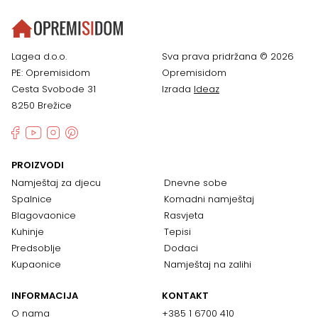
Lagea d.o.o.
Sva prava pridržana © 2026
PE: Opremisidom
Opremisidom
Cesta Svobode 31
Izrada
Ideaz
8250 Brežice
PROIZVODI
Namještaj za djecu
Dnevne sobe
Spalnice
Komadni namještaj
Blagovaonice
Rasvjeta
Kuhinje
Tepisi
Predsoblje
Dodaci
Kupaonice
Namještaj na zalihi
INFORMACIJA
KONTAKT
O nama
+385 1 6700 410