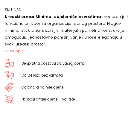
80
SKU:
N/A
Uredski ormar Minimal s djelomičnim vratima
moderan je i
x
funkcionalan izbor za organizaciju radnog prostora. Njegov
minimalistički dizajn, izdržljivi materijali i pametna konstrukcija
39
omogućuju jednostavno pohranjivanje i unose eleganciju u
svaki uredski prostor.
x
Cijeli opis
189,
Besplatna dostava do vašeg doma
VIŠE
Do 24 rata bez kamata
BOJA
Garancija najniže cijene
količina
Najbolji omjer cijene i kvalitete