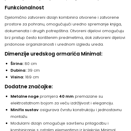
Funkcionalnost
Djelomično zatvoreni dizajn kombinira otvorene i zatvorene
prostore za pohranu, omogućujući uredno spremanje knjiga,
dokumenata i drugih potrepština. Otvoreni dijelovi omogućuju
brz pristup često korištenim predmetima, dok zatvoreni dijelovi
pridonose organiziranosti i urednom izgledu ureda.
Dimenzije uredskog ormarića Minimal:
Širina:
80 cm
Dubina:
39 cm
Visina:
189 cm
Dodatne značajke:
Metalne noge
promjera
40 mm
premazane su
elektrostatnom bojom za veću izdržljivost i eleganciju.
Minifix sustav
osigurava čvrstu konstrukciju i jednostavnu
montažu.
Modularni dizajn omogućuje savršenu prilagodbu i
kombiniranje s ostalim elementima iz kolekcije Minimal.