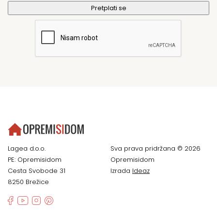
Lagea d.o.o.
Sva prava pridržana © 2026
PE: Opremisidom
Opremisidom
Cesta Svobode 31
Izrada
Ideaz
8250 Brežice