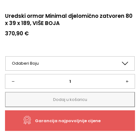
Uredski ormar Minimal djelomično zatvoren 80
x 39 x 189, VIŠE BOJA
370,90
€
Uredski
–
+
ormar
Dodaj u košaricu
Minimal
Garancija najpovoljnije cijene
djelomično
zatvoren