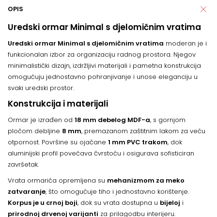
OPIS
Uredski ormar Minimal s djelomičnim vratima
Uredski ormar Minimal s djelomičnim vratima
moderan je i
funkcionalan izbor za organizaciju radnog prostora. Njegov
minimalistički dizajn, izdržljivi materijali i pametna konstrukcija
omogućuju jednostavno pohranjivanje i unose eleganciju u
svaki uredski prostor.
Konstrukcija i materijali
Ormar je izrađen od
18 mm debelog MDF-a
, s gornjom
pločom debljine
8 mm
, premazanom zaštitnim lakom za veću
otpornost. Površine su ojačane
1 mm PVC trakom
, dok
aluminijski profil povećava čvrstoću i osigurava sofisticiran
završetak.
Vrata ormarića opremljena su
mehanizmom za meko
zatvaranje
, što omogućuje tiho i jednostavno korištenje.
Korpus je u crnoj boji
, dok su vrata dostupna u
bijeloj
i
prirodnoj drvenoj varijanti
za prilagodbu interijeru.