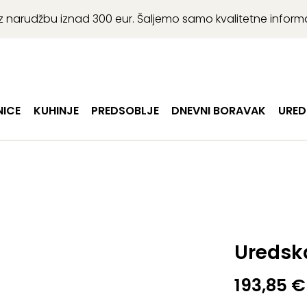
r uz narudžbu iznad 300 eur. Šaljemo samo kvalitetne infor
ICE
KUHINJE
PREDSOBLJE
DNEVNI BORAVAK
URED
Uredska
193,85
€