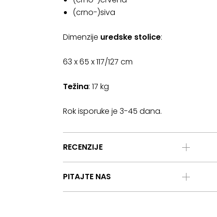
(crno-)siva
Dimenzije
uredske stolice
:
63 x 65 x 117/127 cm
Težina
: 17 kg
Rok isporuke je 3-45 dana.
RECENZIJE
PITAJTE NAS