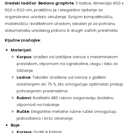
Uredski ladičar Bedano graphite
, 3 ladice, dimenzija 40,0 x
50,0 x 63,0 cm, praktično je i elegantno rješenje za
organizirano uredsko okruženje. Svojom kompaktnošću,
mobilnošću i kvalitetnom izradom, idealan je za pohranu
dokumenata, uredskog pribora ili drugih važnih predmeta.
Ključne značajke:
Materijali:
Korpus:
Izrađen od izdržljive iverice s melaminskom
prevlakom, otpornom na ogrebotine, vlagu i lako za
čišćenje.
Ladice:
Također izrađene od iverice s glatkim
izvlačenjem do 75 %, što omogućuje optimalan pristup
pohranjenim predmetima.
Rubovi:
Kvalitetni ABS rubovi osiguravaju dodatnu
otpornost na habanje.
Ručke:
Elegantne metalne rubne ručke omogućuju
jednostavno i brzo otvaranje.
Boje:
Korpus:
Grafit ili Kašmir.