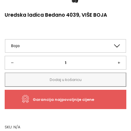
Uredska ladica Bedano 4039, VIŠE BOJA
Uredska
–
+
ladica
Dodaj u košaricu
Bedano
Garancija najpovoljnije cijene
4039,
VIŠE
BOJA
SKU:
N/A