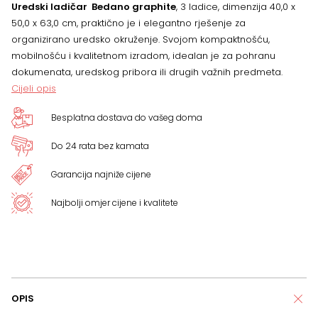
Uredski ladičar Bedano graphite
, 3 ladice, dimenzija 40,0 x
količina
50,0 x 63,0 cm, praktično je i elegantno rješenje za
organizirano uredsko okruženje. Svojom kompaktnošću,
mobilnošću i kvalitetnom izradom, idealan je za pohranu
dokumenata, uredskog pribora ili drugih važnih predmeta.
Cijeli opis
Besplatna dostava do vašeg doma
Do 24 rata bez kamata
Garancija najniže cijene
Najbolji omjer cijene i kvalitete
OPIS