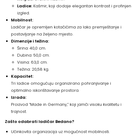
Ladice:
Kašmir, koji dodaje elegantan kontrast i profinjen
izgled.
Mobilnost:
Ladičar je opremljen kotačićima za lako premještanje i
postavljanje na željeno mjesto.
Dimenzije i težina:
Širina: 40,0 cm.
Dubina: 50,0 cm.
Visina: 63,0 cm.
Težina: 20,58 kg.
Kapacitet:
Tri ladice omogućuju organizirano pohranjivanje i
optimalno iskorištavanje prostora.
Izrada:
Proizvod “Made in Germany,” koji jamči visoku kvalitetu i
trajnost.
Zašto odabrati ladičar Bedano?
Učinkovita organizacija uz mogućnost mobilnosti.