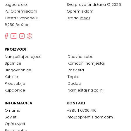
Lagea d.o.o.
Sva prava pridržana © 2026
PE: Opremisidom
Opremisidom
Cesta Svobode 31
Izrada
Ideaz
8250 Brežice
PROIZVODI
Namještaj za djecu
Dnevne sobe
Spalnice
Komadni namještaj
Blagovaonice
Rasvjeta
Kuhinje
Tepisi
Predsoblje
Dodaci
Kupaonice
Namještaj na zalihi
INFORMACIJA
KONTAKT
O nama
+385 1 6700 410
Savjeti
info@opremisidom.com
Opći uvjeti
Povrat robe