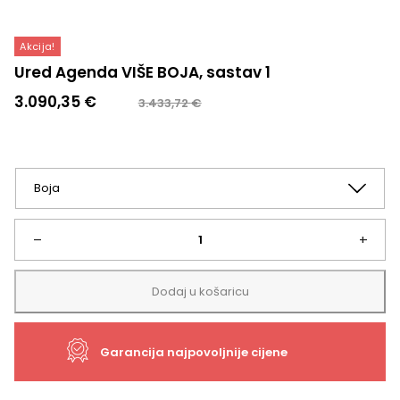
Akcija!
Ured Agenda VIŠE BOJA, sastav 1
Izvorna
Trenutna
3.090,35
€
3.433,72
€
cijena
cijena
bila
je:
je:
3.090,35 €.
3.433,72 €.
Ured
–
+
Agenda
Dodaj u košaricu
VIŠE
Garancija najpovoljnije cijene
BOJA,
sastav