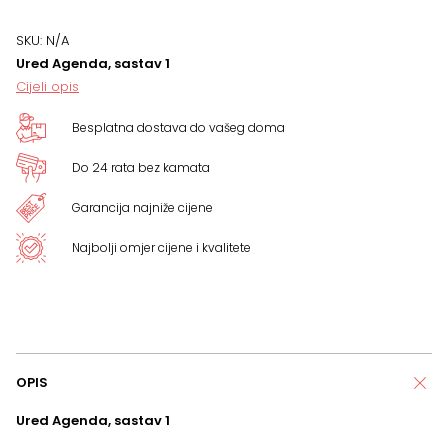
1
SKU:
N/A
Ured Agenda, sastav 1
količina
Cijeli opis
Besplatna dostava do vašeg doma
Do 24 rata bez kamata
Garancija najniže cijene
Najbolji omjer cijene i kvalitete
OPIS
Ured Agenda, sastav 1